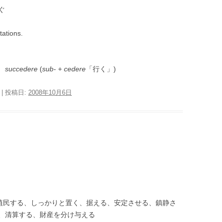
ぐ
tations.
う
succedere
(
sub-
+
cedere
「行く」)
| 投稿日:
2008年10月6日
、植民する、しっかりと置く、据える、安定させる、鎮静さ
、清算する、財産を分け与える