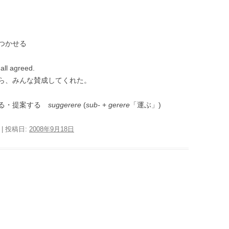
つかせる
all agreed.
ら、みんな賛成してくれた。
ける・提案する
suggerere
(
sub-
+
gerere
「運ぶ」)
| 投稿日:
2008年9月18日