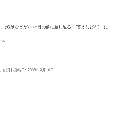
、(危険などが)～の目の前に差し迫る、(答えなどが)～に
せる
,
名詞
| 投稿日:
2008年9月10日