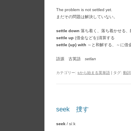
The problem is not settled yet.
まだその問題は解決していない。
settle down
落ち着く、落ち着かせる、
settle up
(借金などを)清算する
settle (up) with
～と和解する、～に借
語源 古英語
setlan
カテゴリー:
sから始まる英単語
| タグ:
動詞
seek 捜す
seek
/ síːk