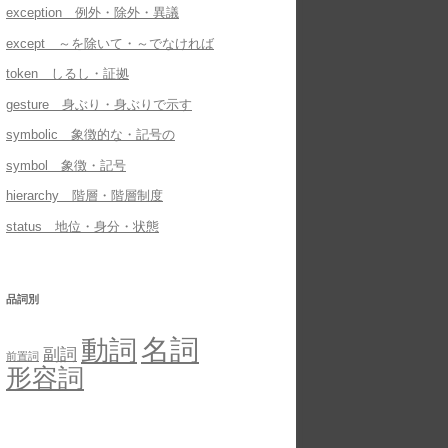
exception 例外・除外・異議
except ～を除いて・～でなければ
token しるし・証拠
gesture 身ぶり・身ぶりで示す
symbolic 象徴的な・記号の
symbol 象徴・記号
hierarchy 階層・階層制度
status 地位・身分・状態
品詞別
名詞
動詞
副詞
前置詞
形容詞