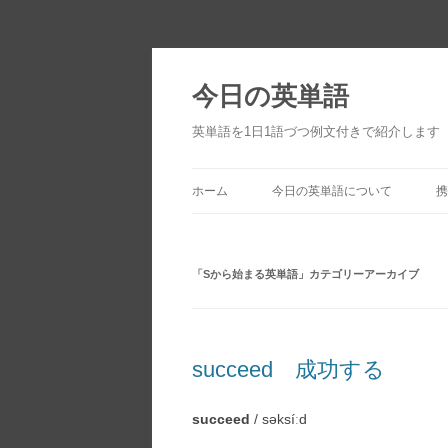
今日の英単語
英単語を1日1語づつ例文付きで紹介します
ホーム
今日の英単語について
携
「
Sから始まる英単語
」カテゴリーアーカイブ
succeed 成功する
succeed
/ səksíːd