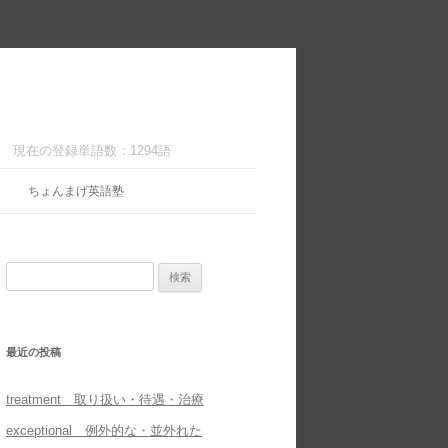
現在の登録単語数：1294語
ちょんまげ英語塾
検
索:
最近の投稿
treatment 取り扱い・待遇・治療
exceptional 例外的な・並外れた