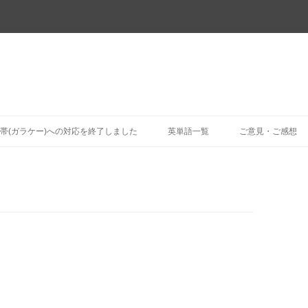
コ
ン
帯(ガラケー)への対応を終了しました
英単語一覧
ご意見・ご感想
テ
ン
ツ
へ
ス
キ
ッ
プ