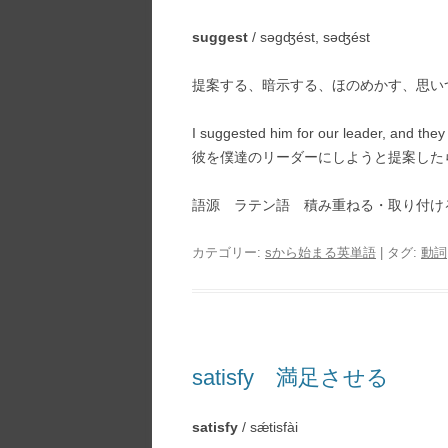
suggest
/ səgʤést, səʤést
提案する、暗示する、ほのめかす、思い
I suggested him for our leader, and they 
彼を僕達のリーダーにしようと提案した
語源 ラテン語 積み重ねる・取り付
カテゴリー:
sから始まる英単語
| タグ:
動詞
satisfy 満足させる
satisfy
/ sǽtisfài