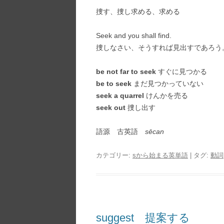
捜す、捜し求める、求める
Seek and you shall find.
捜しなさい、そうすれば見出すであろう。
be not far to seek
すぐに見つかる
be to seek
まだ見つかっていない
seek a quarrel
けんかを売る
seek out
捜し出す
語源 古英語
sēcan
カテゴリー:
sから始まる英単語
| タグ:
動詞
suggest 提案する