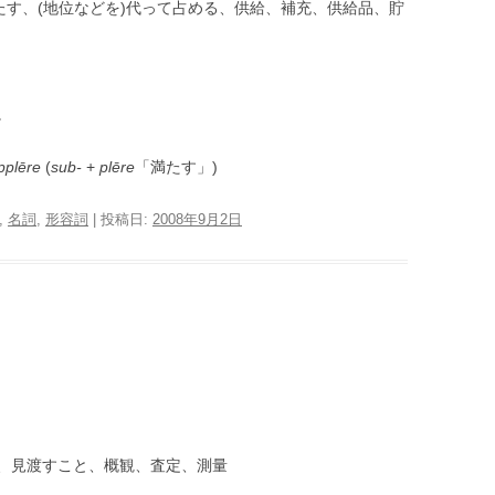
たす、(地位などを)代って占める、供給、補充、供給品、貯
。
pplēre
(
sub-
+
plēre
「満たす」)
,
名詞
,
形容詞
| 投稿日:
2008年9月2日
、見渡すこと、概観、査定、測量