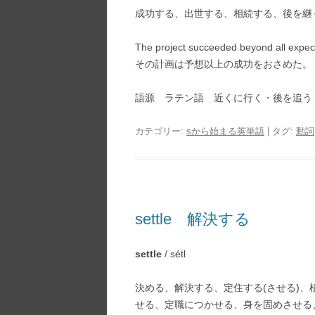
成功する、出世する、相続する、後を継
The project succeeded beyond all expec
その計画は予想以上の成功をおさめた。
語源 ラテン語 近くに行く・後を追
カテゴリー:
sから始まる英単語
| タグ:
動詞
settle 解決する
settle
/ sétl
決める、解決する、定住する(させる)
せる、定職につかせる、身を固めさせる