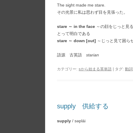
The sight made me stare.
その光景に私は思わず目を見張った。
stare ～ in the face
～の顔をじっと見る
とって明白である
stare ～ down [out]
～じっと見て困ら
語源 古英語
starian
カテゴリー:
sから始まる英単語
| タグ:
動詞
supply 供給する
supply
/ səplái