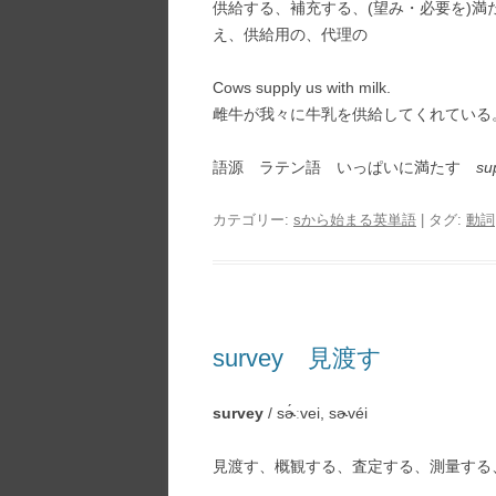
供給する、補充する、(望み・必要を)満
え、供給用の、代理の
Cows supply us with milk.
雌牛が我々に牛乳を供給してくれている
語源 ラテン語 いっぱいに満たす
su
カテゴリー:
sから始まる英単語
| タグ:
動詞
survey 見渡す
survey
/ sɚ́ːvei, sɚvéi
見渡す、概観する、査定する、測量する