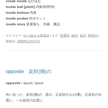
sneak inside
忍び込む
inside ball [pitch]
内角球(野球)
inside bottom
内底
inside pocket
内ポケット
inside story
楽屋落ち、内幕、裏話
カテゴリー:
iから始まる英単語
| タグ:
前置詞
,
副詞
,
名詞
,
形容詞
|
投稿日:
2009年12月27日
opposite 反対(側)の
opposite
/ ápəzit, ɔ́pəzit
向い合った、反対(側)の、逆の、正反対のもの(事)、正反対の位
置に、～の反対の位置に