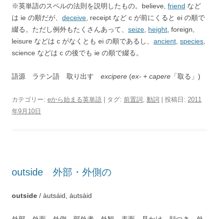
※英単語のスペルの法則を説明したもの。believe,
friend
など
は ie の順だが、
deceive
, receipt など c が前にくると ei の順で
綴る。ただし例外もたくさんあって、
seize
,
height
, foreign,
leisure などは c がなくとも ei の順であるし、
ancient
,
species
,
science などは c の後でも ie の順で綴る。
語源 ラテン語 取り出す
excipere
(
ex-
+
capere
「取る」)
カテゴリー:
eから始まる英単語
| タグ:
前置詞
,
動詞
| 投稿日:
2011
年9月10日
outside 外部・外側の
outside
/ àutsáid, áutsàid