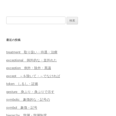
検
索:
最近の投稿
treatment 取り扱い・待遇・治療
exceptional 例外的な・並外れた
exception 例外・除外・異議
except ～を除いて・～でなければ
token しるし・証拠
gesture 身ぶり・身ぶりで示す
symbolic 象徴的な・記号の
symbol 象徴・記号
hierarchy 階層・階層制度