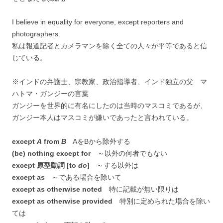
I believe in equality for everyone, except reporters and
photographers.
私は報道記者とカメラマンを除く全ての人々が平等であると信
じている。
※インドの弁護士、宗教家、政治指導者、インド独立の父 マ
ハトマ・ガンジーの言葉
ガンジーを世界的に有名にしたのは当時のマスコミであるが、
ガンジー本人はマスコミが嫌いであったと言われている。
except
A
from
B
AをBから除外する
(be) nothing except for
～以外の何者でもない
except 原型動詞 [to
do
]
～する以外は
except as
～である場合を除いて
except as otherwise noted
特に記載が無い限りは
except as otherwise provided
特別に定められた場合を除い
ては