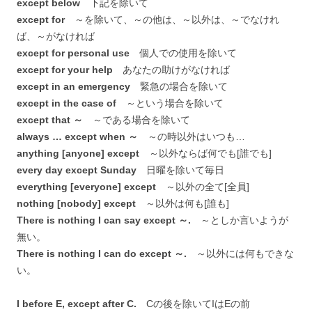
except below
下記を除いて
except for
～を除いて、～の他は、～以外は、～でなけれ
ば、～がなければ
except for personal use
個人での使用を除いて
except for your help
あなたの助けがなければ
except in an emergency
緊急の場合を除いて
except in the case of
～という場合を除いて
except that ～
～である場合を除いて
always … except when ～
～の時以外はいつも…
anything [anyone] except
～以外ならば何でも[誰でも]
every day except Sunday
日曜を除いて毎日
everything [everyone] except
～以外の全て[全員]
nothing [nobody] except
～以外は何も[誰も]
There is nothing I can say except ～.
～としか言いようが
無い。
There is nothing I can do except ～.
～以外には何もできな
い。
I before E, except after C.
Cの後を除いてIはEの前