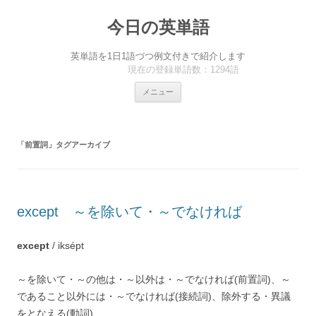
今日の英単語
英単語を1日1語づつ例文付きで紹介します
現在の登録単語数：1294語
コ
メニュー
ン
テ
ン
ツ
へ
「
前置詞
」タグアーカイブ
ス
キ
ッ
プ
except ～を除いて・～でなければ
except
/ iksépt
～を除いて・～の他は・～以外は・～でなければ(前置詞)、～
であること以外には・～でなければ(接続詞)、除外する・異議
をとなえる(動詞)