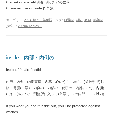
the outside world
外部, 外; 外部の世界
those on the outside
門外漢
カテゴリー:
oから始まる英単語
| タグ:
前置詞
,
副詞
,
名詞
,
形容詞
|
投稿日:
2009年12月28日
inside 内部・内側の
inside
/ ínsàid, ìnsáid
内部、内側、内部事情、内幕、心のうち、本性、(複数形で)お
腹・胃腸(口語)、内側の、内部の、秘密の、内部に(で)、内側に
(で)、心の中で、刑務所に入って(俗語)、～の内部に、～以内に
If you wear your shirt inside out, you’ll be protected against
witches.