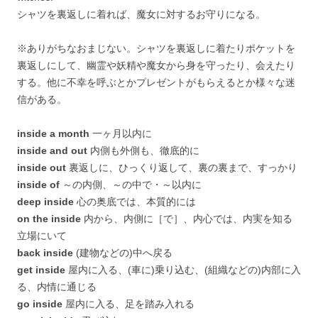
シャツを裏返しに着れば、魔女に対するお守りになる。
※ありがちなおまじない。シャツを裏返しに着たりポケットを
裏返しにして、幽霊や妖精や魔女から身を守ったり、会えたり
する。他に不幸を呼ぶとかプレゼントがもらえるとか様々な迷
信がある。
inside a month
一ヶ月以内に
inside and out
内側も外側も、徹底的に
inside out
裏返しに、ひっくり返して、裏の裏まで、すっかり
inside of
～の内側、～の中で・～以内に
deep inside
心の奥底では、本質的には
on the inside
内から、内側に［で］、内心では、内実を知る
立場にいて
back inside
(建物などの)中へ戻る
get inside
屋内に入る、(車に)乗り込む、(組織などの)内部に入
る、内情に通じる
go inside
屋内に入る、足を踏み入れる