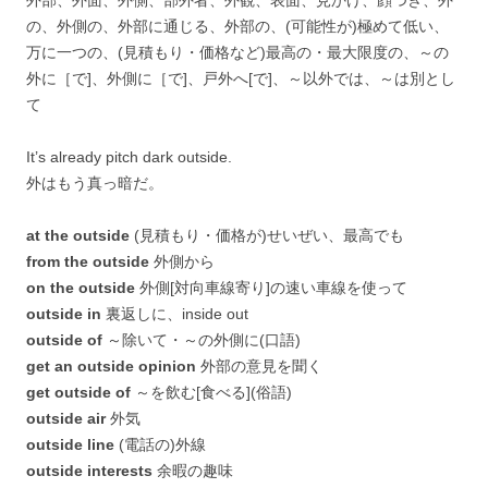
外部、外面、外側、部外者、外観、表面、見かけ、顔つき、外
の、外側の、外部に通じる、外部の、(可能性が)極めて低い、
万に一つの、(見積もり・価格など)最高の・最大限度の、～の
外に［で]、外側に［で]、戸外へ[で]、～以外では、～は別とし
て
It’s already pitch dark outside.
外はもう真っ暗だ。
at the outside
(見積もり・価格が)せいぜい、最高でも
from the outside
外側から
on the outside
外側[対向車線寄り]の速い車線を使って
outside in
裏返しに、inside out
outside of
～除いて・～の外側に(口語)
get an outside opinion
外部の意見を聞く
get outside of
～を飲む[食べる](俗語)
outside air
外気
outside line
(電話の)外線
outside interests
余暇の趣味