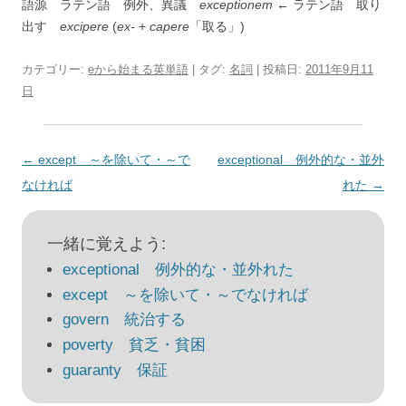
語源 ラテン語 例外、異議
exceptionem
← ラテン語 取り
出す
excipere
(
ex-
+
capere
「取る」)
カテゴリー:
eから始まる英単語
| タグ:
名詞
| 投稿日:
2011年9月11
日
投
←
except ～を除いて・～で
exceptional 例外的な・並外
稿
なければ
れた
→
ナ
ビ
一緒に覚えよう:
ゲ
exceptional 例外的な・並外れた
ー
except ～を除いて・～でなければ
シ
govern 統治する
ョ
poverty 貧乏・貧困
ン
guaranty 保証