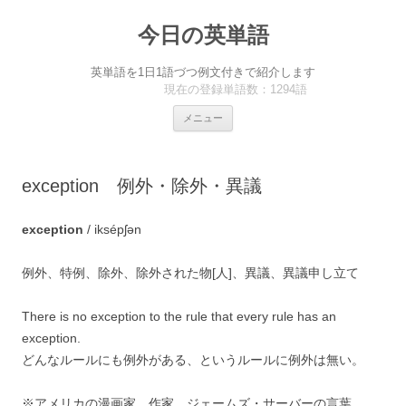
今日の英単語
英単語を1日1語づつ例文付きで紹介します
現在の登録単語数：1294語
コ
メニュー
ン
テ
ン
ツ
へ
exception 例外・除外・異議
ス
キ
ッ
プ
exception
/ iksépʃən
例外、特例、除外、除外された物[人]、異議、異議申し立て
There is no exception to the rule that every rule has an
exception.
どんなルールにも例外がある、というルールに例外は無い。
※アメリカの漫画家、作家 ジェームズ・サーバーの言葉