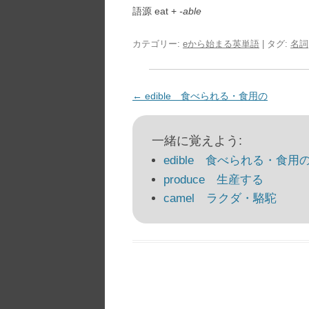
語源 eat +
-able
カテゴリー:
eから始まる英単語
| タグ:
名詞
投
←
edible 食べられる・食用の
稿
ナ
一緒に覚えよう:
ビ
edible 食べられる・食用
ゲ
produce 生産する
ー
camel ラクダ・駱駝
シ
ョ
ン