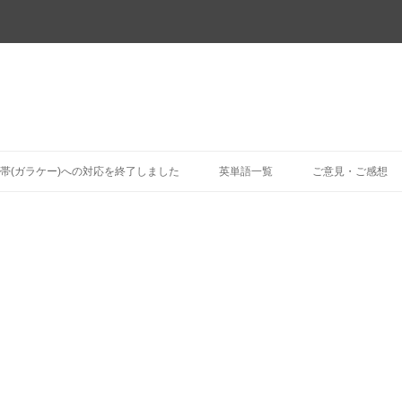
コ
ン
帯(ガラケー)への対応を終了しました
英単語一覧
ご意見・ご感想
テ
ン
ツ
へ
ス
キ
ッ
プ