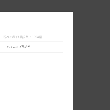
現在の登録単語数：1294語
ちょんまげ英語塾