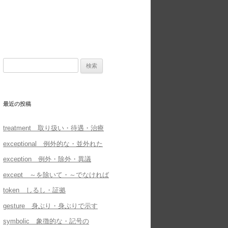
検
索:
最近の投稿
treatment 取り扱い・待遇・治療
exceptional 例外的な・並外れた
exception 例外・除外・異議
except ～を除いて・～でなければ
token しるし・証拠
gesture 身ぶり・身ぶりで示す
symbolic 象徴的な・記号の