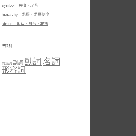
symbol 象徴・記号
hierarchy 階層・階層制度
status 地位・身分・状態
品詞別
名詞
動詞
副詞
前置詞
形容詞