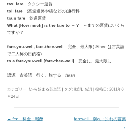
taxi fare
タクシー運賃
toll fare
(高速道路や橋などの)通行料
train fare
鉄道運賃
What [How much] is the fare to ～ ?
～までの運賃はいくら
ですか？
fare-you-well, fare-thee-well
完全、最大限(※thee は古英語
で二人称の目的格)
to a fare-you-well [fare-thee-well]
完全に、最大限に
語源 古英語 行く、旅する
faran
カテゴリー:
fから始まる英単語
| タグ:
動詞
,
名詞
| 投稿日:
2011年8
月24日
投
←
fee 料金・報酬
farewell 別れ・別れの言葉
稿
→