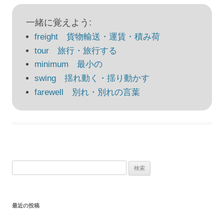
ナ
ビ
一緒に覚えよう:
ゲ
freight 貨物輸送・運賃・積み荷
ー
tour 旅行・旅行する
シ
minimum 最小の
ョ
swing 揺れ動く・揺り動かす
ン
farewell 別れ・別れの言葉
検
索:
最近の投稿