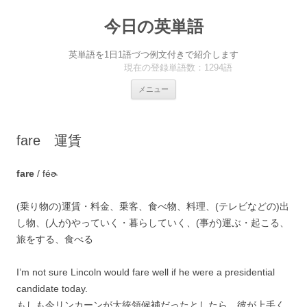
今日の英単語
英単語を1日1語づつ例文付きで紹介します
現在の登録単語数：1294語
コ
メニュー
ン
テ
ン
ツ
へ
fare 運賃
ス
キ
ッ
プ
fare
/ féɚ
(乗り物の)運賃・料金、乗客、食べ物、料理、(テレビなどの)出
し物、(人が)やっていく・暮らしていく、(事が)運ぶ・起こる、
旅をする、食べる
I’m not sure Lincoln would fare well if he were a presidential
candidate today.
もしも今リンカーンが大統領候補だったとしたら、彼が上手く