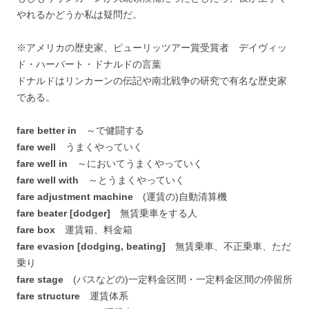
やれるかどうか私は疑問だ。
※アメリカの歴史家、ピューリッツアー賞受賞者 デイヴィッ
ド・ハーバート・ドナルドの言葉
ドナルドはリンカーンの伝記や南北戦争の研究で有名な歴史家
である。
fare better in
～で健闘する
fare well
うまくやっていく
fare well in
～においてうまくやっていく
fare well with
～とうまくやっていく
fare adjustment machine
(運賃の)自動清算機
fare beater [dodger]
無賃乗車をする人
fare box
運賃箱、料金箱
fare evasion [dodging, beating]
無賃乗車、不正乗車、ただ
乗り
fare stage
(バスなどの)一定料金区間・一定料金区間の停留所
fare structure
運賃体系