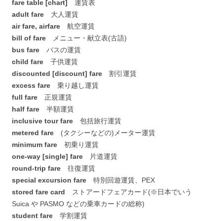
fare table [chart]
運賃表
adult fare
大人運賃
air fare, airfare
航空運賃
bill of fare
メニュー・献立表(古語)
bus fare
バスの運賃
child fare
子供運賃
discounted [discount] fare
割引運賃
excess fare
乗り越し運賃
full fare
正規運賃
half fare
半額運賃
inclusive tour fare
包括旅行運賃
metered fare
(タクシーなどの)メーター運賃
minimum fare
初乗り運賃
one-way [single] fare
片道運賃
round-trip fare
往復運賃
special excursion fare
特別回遊運賃、PEX
stored fare card
ストアードフェアカード(※日本でいう
Suica や PASMO などの乗車カードの総称)
student fare
学割運賃