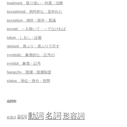
treatment 取り扱い・待遇・治療
exceptional 例外的な・並外れた
exception 例外・除外・異議
except ～を除いて・～でなければ
token しるし・証拠
gesture 身ぶり・身ぶりで示す
symbolic 象徴的な・記号の
symbol 象徴・記号
hierarchy 階層・階層制度
status 地位・身分・状態
品詞別
名詞
動詞
形容詞
副詞
前置詞