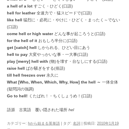
a hell of a lot
すごく・ひどく(口語)
hell for leather
全速力で・猛スピードで(口語)
like hell
猛烈に・必死に・やけに・ひどく・まったく～でない
(口語)
come hell or high water
どんな事が起ころうと(口語)
for the hell of it
おもしろ半分に(口語)
get [catch] hell
しかられる、ひどい目にあう
hell to pay
大変やっかいな事・一大事(口語)
play [merry] hell with
(物)を壊す・台なしにする(口語)
raise hell
ばか騒ぎをする(俗語)
till hell freezes over
永久に
What [Who, When, Which, Why, How] the hell ～
一体全体
(疑問詞の強調)
Go to hell!
くたばれ！・ちくしょうめ！(口語)
語源 古英語 覆い隠された場所
hel
カテゴリー:
hから始まる英単語
| タグ:
名詞
| 投稿日:
2010年1月19