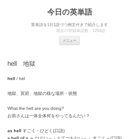
今日の英単語
英単語を1日1語づつ例文付きで紹介します
現在の登録単語数：1294語
コ
メニュー
ン
テ
ン
ツ
へ
hell 地獄
ス
キ
ッ
プ
hell
/ hél
地獄、冥府、地獄の様な場所・状態
What the hell are you doing?
お前さんは一体全体何をやってるんだい？
as hell
すごく・ひどく(口語)
a hell of a ～
ひどい～・とてつもない～・ すごく～(口語)