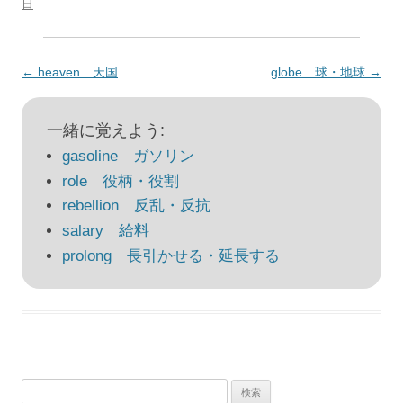
日
投
←
heaven 天国
globe 球・地球
→
稿
ナ
一緒に覚えよう:
ビ
gasoline ガソリン
ゲ
role 役柄・役割
ー
rebellion 反乱・反抗
シ
salary 給料
ョ
prolong 長引かせる・延長する
ン
検