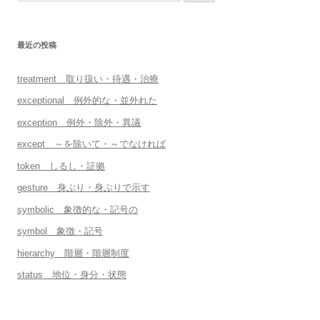
索:
最近の投稿
treatment 取り扱い・待遇・治療
exceptional 例外的な・並外れた
exception 例外・除外・異議
except ～を除いて・～でなければ
token しるし・証拠
gesture 身ぶり・身ぶりで示す
symbolic 象徴的な・記号の
symbol 象徴・記号
hierarchy 階層・階層制度
status 地位・身分・状態