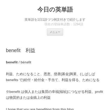
今日の英単語
英単語を1日1語づつ例文付きで紹介します
現在の登録単語数：1294語
コ
メニュー
ン
テ
ン
ツ
へ
benefit 利益
ス
キ
ッ
プ
benefit
/ bénəfit
利益、ためになること、恩恵、慈善[募金]興業、(しばしば
benefits で)給付・給付金・手当て、利益を得る、ためになる
※benefit は個人または集団の幸福[福祉]につながる利益、profit
は物質的または金銭上の利益
I hope that you are benefiting from this blog.