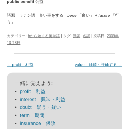
public benefit
公益
語源 ラテン語 良い事をする
bene
「良い」 +
facere
「行
う」
カテゴリー:
bから始まる英単語
| タグ:
動詞
,
名詞
| 投稿日:
2009年
10月8日
投
←
profit 利益
value 価値・評価する
→
稿
ナ
一緒に覚えよう:
ビ
profit 利益
ゲ
interest 興味・利益
ー
doubt 疑う・疑い
シ
term 期間
ョ
insurance 保険