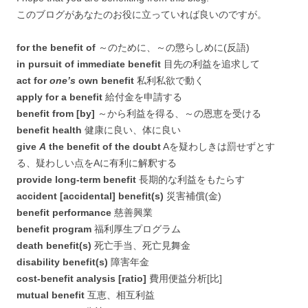
このブログがあなたのお役に立っていれば良いのですが。
for the benefit of
～のために、～の懲らしめに(反語)
in pursuit of immediate benefit
目先の利益を追求して
act for
one’s
own benefit
私利私欲で動く
apply for a benefit
給付金を申請する
benefit from [by]
～から利益を得る、～の恩恵を受ける
benefit health
健康に良い、体に良い
give
A
the benefit of the doubt
Aを疑わしきは罰せずとす
る、疑わしい点をAに有利に解釈する
provide long-term benefit
長期的な利益をもたらす
accident [accidental] benefit(s)
災害補償(金)
benefit performance
慈善興業
benefit program
福利厚生プログラム
death benefit(s)
死亡手当、死亡見舞金
disability benefit(s)
障害年金
cost-benefit analysis [ratio]
費用便益分析[比]
mutual benefit
互恵、相互利益