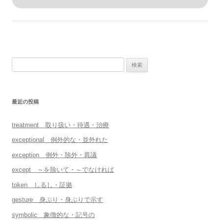
ン
検
索:
最近の投稿
treatment 取り扱い・待遇・治療
exceptional 例外的な・並外れた
exception 例外・除外・異議
except ～を除いて・～でなければ
token しるし・証拠
gesture 身ぶり・身ぶりで示す
symbolic 象徴的な・記号の