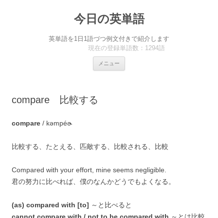
今日の英単語
英単語を1日1語づつ例文付きで紹介します
現在の登録単語数：1294語
コ
メニュー
ン
テ
ン
ツ
へ
compare 比較する
ス
キ
ッ
プ
compare
/ kəmpéɚ
比較する、たとえる、匹敵する、比較される、比較
Compared with your effort, mine seems negligible.
君の努力に比べれば、僕のなんかどうでもよくなる。
(as) compared with [to]
～と比べると
cannot compare with / not to be compared with
～とは比較