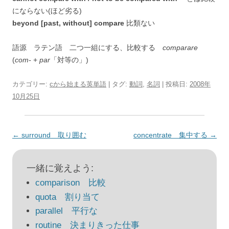
にならない(ほど劣る)
beyond [past, without] compare
比類ない
語源 ラテン語 二つ一組にする、比較する
comparare
(
com-
+
par
「対等の」)
カテゴリー:
cから始まる英単語
| タグ:
動詞
,
名詞
| 投稿日:
2008年
10月25日
投
←
surround 取り囲む
concentrate 集中する
→
稿
ナ
一緒に覚えよう:
ビ
comparison 比較
ゲ
quota 割り当て
ー
parallel 平行な
シ
routine 決まりきった仕事