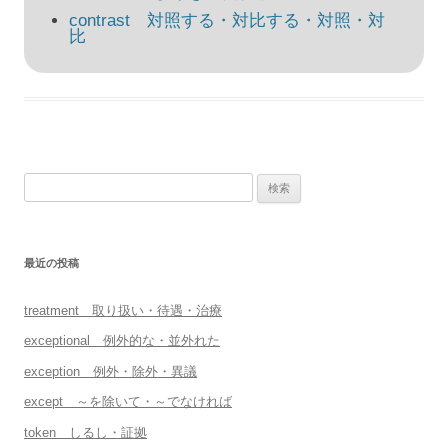
ョ
contrast 対照する・対比する・対照・対
比
ン
検
索:
最近の投稿
treatment 取り扱い・待遇・治療
exceptional 例外的な・並外れた
exception 例外・除外・異議
except ～を除いて・～でなければ
token しるし・証拠