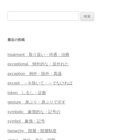
検
索:
最近の投稿
treatment 取り扱い・待遇・治療
exceptional 例外的な・並外れた
exception 例外・除外・異議
except ～を除いて・～でなければ
token しるし・証拠
gesture 身ぶり・身ぶりで示す
symbolic 象徴的な・記号の
symbol 象徴・記号
hierarchy 階層・階層制度