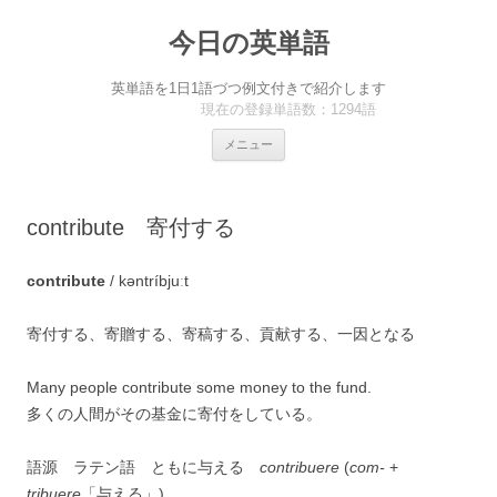
今日の英単語
英単語を1日1語づつ例文付きで紹介します
現在の登録単語数：1294語
コ
メニュー
ン
テ
ン
ツ
へ
contribute 寄付する
ス
キ
ッ
プ
contribute
/ kəntríbjuːt
寄付する、寄贈する、寄稿する、貢献する、一因となる
Many people contribute some money to the fund.
多くの人間がその基金に寄付をしている。
語源 ラテン語 ともに与える
contribuere
(
com-
+
tribuere
「与える」)