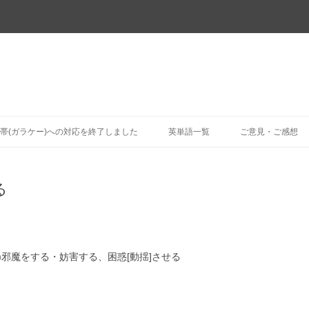
コ
ン
帯(ガラケー)への対応を終了しました
英単語一覧
ご意見・ご感想
テ
ン
ツ
へ
ス
る
キ
ッ
プ
)邪魔をする・妨害する、困惑[動揺]させる