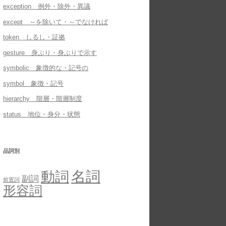
exception 例外・除外・異議
except ～を除いて・～でなければ
token しるし・証拠
gesture 身ぶり・身ぶりで示す
symbolic 象徴的な・記号の
symbol 象徴・記号
hierarchy 階層・階層制度
status 地位・身分・状態
品詞別
名詞
動詞
副詞
前置詞
形容詞