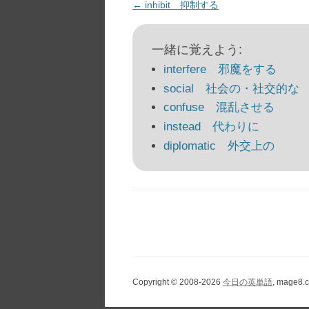
投
←
inhibit 抑制する
稿
ナ
一緒に覚えよう:
ビ
interfere 邪魔をする
ゲ
social 社会の・社交的な
ー
confuse 混乱させる
シ
instead 代わりに
ョ
diplomatic 外交上の
ン
Copyright © 2008-2026
今日の英単語
, mage8.c