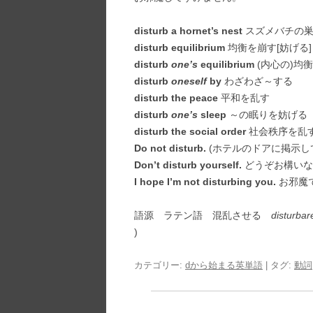
disturb a hornet’s nest
スズメバチの巣
disturb equilibrium
均衡を崩す[妨げる]
disturb
one’s
equilibrium
(内心の)均
disturb
oneself
by
わざわざ～する
disturb the peace
平和を乱す
disturb
one’s
sleep
～の眠りを妨げる
disturb the social order
社会秩序を乱
Do not disturb.
(ホテルのドアに掲示し
Don’t disturb yourself.
どうぞお構いな
I hope I’m not disturbing you.
お邪魔
語源 ラテン語 混乱させる
disturbar
)
カテゴリー:
dから始まる英単語
| タグ:
動詞