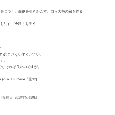
をつつく、面倒を引き起こす、自ら大勢の敵を作る
衡を乱す、冷静さを失う
す
て)起こさないでください。
く。
でなければ良いのですが。
e
(
dis-
+
turbare
「乱す]
| 投稿日:
2010年5月29日