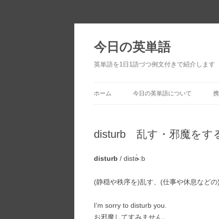
今日の英単語
英単語を1日1語づつ例文付きで紹介します
ホーム
今日の英単語について
携
disturb 乱す・邪魔をす
disturb
/ distɚ́ːb
(静穏や秩序を)乱す、(仕事や休息などの
I’m sorry to disturb you.
お邪魔してすみません。