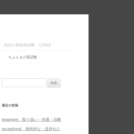
現在の登録単語数：1294語
ちょんまげ英語塾
検
索:
最近の投稿
treatment 取り扱い・待遇・治療
exceptional 例外的な・並外れた