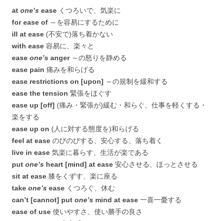
at
one’s
ease
くつろいで、気楽に
for ease of
～を容易にするために
ill at ease
(不安で)落ち着かない
with ease
容易に、楽々と
ease
one’s
anger
～の怒りを静める
ease pain
痛みを和らげる
ease restrictions on [upon]
～の規制を緩和する
ease the tension
緊張をほぐす
ease up [off]
(痛み・緊張が)緩む・和らぐ、仕事を軽くする・
楽をする
ease up on
(人に対する態度を)和らげる
feel at ease
のびのびする、安心する、落ち着く
live in ease
気楽に暮らす、生活が楽である
put
one’s
heart [mind] at ease
安心させる、ほっとさせる
sit at ease
膝をくずす、楽に座る
take
one’s
ease
くつろぐ、休む
can’t [cannot] put
one’s
mind at ease
一喜一憂する
ease of use
使いやすさ、使い勝手の良さ