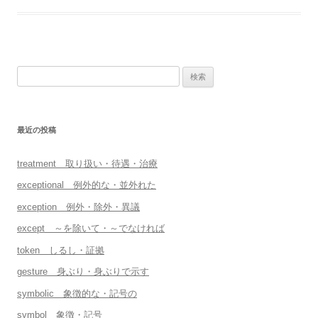
検
索:
最近の投稿
treatment 取り扱い・待遇・治療
exceptional 例外的な・並外れた
exception 例外・除外・異議
except ～を除いて・～でなければ
token しるし・証拠
gesture 身ぶり・身ぶりで示す
symbolic 象徴的な・記号の
symbol 象徴・記号