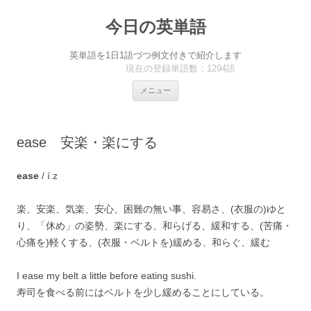
今日の英単語
英単語を1日1語づつ例文付きで紹介します
現在の登録単語数：1294語
コ
メニュー
ン
テ
ン
ツ
へ
ease 安楽・楽にする
ス
キ
ッ
プ
ease
/ íːz
楽、安楽、気楽、安心、困難の無い事、容易さ、(衣服の)ゆと
り、「休め」の姿勢、楽にする、和らげる、緩和する、(苦痛・
心痛を)軽くする、(衣服・ベルトを)緩める、和らぐ、緩む
I ease my belt a little before eating sushi.
寿司を食べる前にはベルトを少し緩めることにしている。