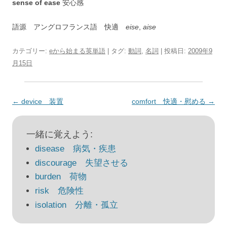
sense of ease
安心感
語源 アングロフランス語 快適
eise
,
aise
カテゴリー:
eから始まる英単語
| タグ:
動詞
,
名詞
| 投稿日:
2009年9
月15日
投
←
device 装置
comfort 快適・慰める
→
稿
ナ
一緒に覚えよう:
ビ
disease 病気・疾患
ゲ
discourage 失望させる
ー
burden 荷物
シ
risk 危険性
ョ
isolation 分離・孤立
ン