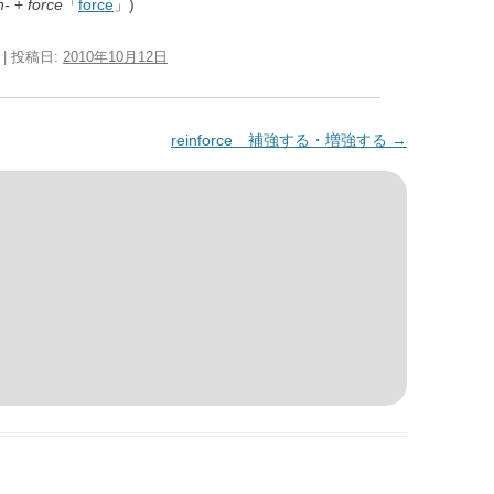
n-
+
force
「
force
」)
| 投稿日:
2010年10月12日
reinforce 補強する・増強する
→