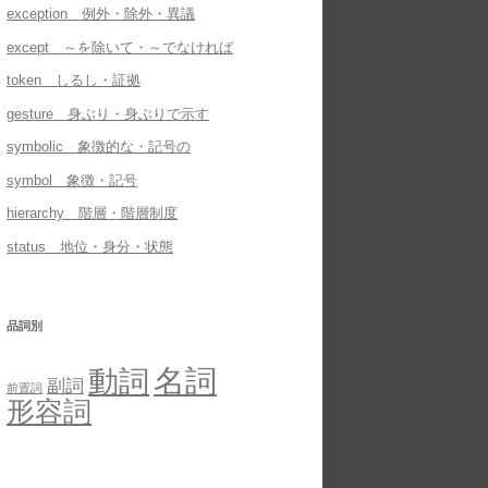
exception 例外・除外・異議
except ～を除いて・～でなければ
token しるし・証拠
gesture 身ぶり・身ぶりで示す
symbolic 象徴的な・記号の
symbol 象徴・記号
hierarchy 階層・階層制度
status 地位・身分・状態
品詞別
名詞
動詞
副詞
前置詞
形容詞