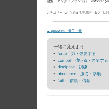
語源 アングロフランス語
enforcer
(
e
カテゴリー:
eから始まる英単語
| タグ:
動詞
投
←
quantum 量子・量
稿
ナ
一緒に覚えよう:
ビ
force 力・強要する
ゲ
compel 強いる・強要する
ー
discipline 訓練
シ
obedience 服従・恭順
ョ
faith 信頼・信念
ン