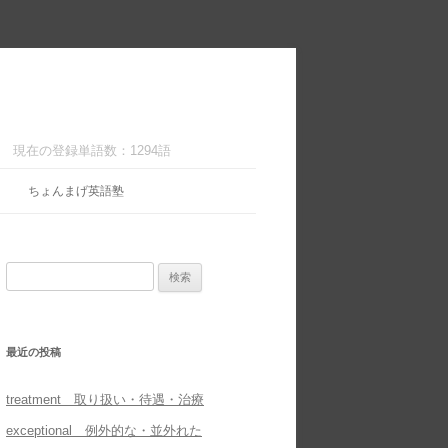
現在の登録単語数：1294語
ちょんまげ英語塾
検
索:
最近の投稿
treatment 取り扱い・待遇・治療
exceptional 例外的な・並外れた