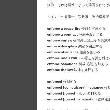
信仰、それは理性によって強調されねば
※インドの弁護士、宗教家、政治指導者
enforce a cease-fire
停戦を実施する
enforce a contract
契約を履行する
enforce curfew
夜間外出禁止令を実施
enforce discipline
綱紀を粛正する
enforce obedience
服従を強いる
enforce
one’s
will
～の意志を押し付け
enforce sanctions
制裁[処罰]を加える
enforce the law
法律を施行する
enforced
強制的な
enforced [compulsory] insurance
強
enforced [forced] labor
強制労働
enforced [forced] repatriation
強制送