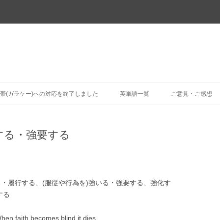
コ
ン
帯(ガラケー)への対応を終了しました
英単語一覧
ご意見・ご感想
テ
ン
ツ
へ
ス
実施する・強要する
キ
ッ
プ
する・履行する、(服従や行為を)強いる・強要する、強化す
する
n faith becomes blind it dies.