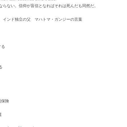
ならない。信仰が盲信となればそれは死んだも同然だ。
、インド独立の父 マハトマ・ガンジーの言葉
する
る
制保険
還