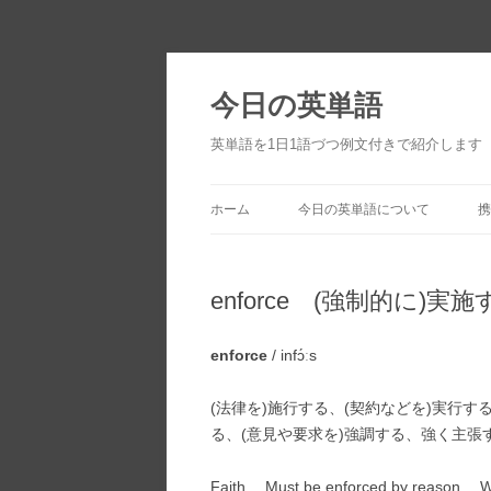
今日の英単語
英単語を1日1語づつ例文付きで紹介します
ホーム
今日の英単語について
携
enforce (強制的に)
enforce
/ infɔ́ːs
(法律を)施行する、(契約などを)実行
る、(意見や要求を)強調する、強く主張
Faith… Must be enforced by reason… Whe