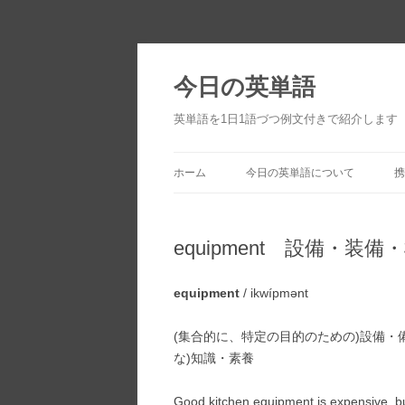
今日の英単語
英単語を1日1語づつ例文付きで紹介します
ホーム
今日の英単語について
携
equipment 設備・装備
equipment
/ ikwípmənt
(集合的に、特定の目的のための)設備・
な)知識・素養
Good kitchen equipment is expensive, but