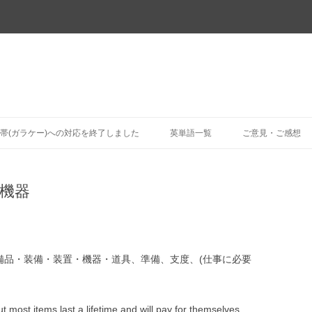
コ
ン
帯(ガラケー)への対応を終了しました
英単語一覧
ご意見・ご感想
テ
ン
ツ
へ
ス
・機器
キ
ッ
プ
備品・装備・装置・機器・道具、準備、支度、(仕事に必要
 most items last a lifetime and will pay for themselves