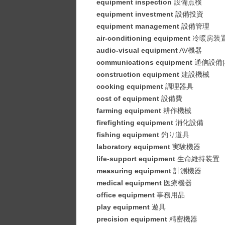
equipment inspection
設備点検
equipment investment
設備投資
equipment management
設備管理
air-conditioning equipment
冷暖房装
audio-visual equipment
AV機器
communications equipment
通信設備[
construction equipment
建設機械
cooking equipment
調理器具
cost of equipment
設備費
farming equipment
耕作機械
firefighting equipment
消化設備
fishing equipment
釣り道具
laboratory equipment
実験機器
life-support equipment
生命維持装置
measuring equipment
計測機器
medical equipment
医療機器
office equipment
事務用品
play equipment
遊具
precision equipment
精密機器