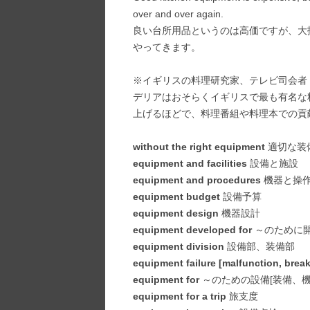
over and over again.
良い台所用品というのは高価ですが、大
やってきます。
※イギリスの料理研究家、テレビ司会者
デリアはおそらくイギリスで最も有名な
上げるほどで、料理番組や料理本での貢
without the right equipment
適切な装
equipment and facilities
設備と施設
equipment and procedures
機器と操
equipment budget
設備予算
equipment design
機器設計
equipment developed for
～のために
equipment division
設備部、装備部
equipment failure [malfunction, bre
equipment for
～のための設備[装備、機
equipment for a trip
旅支度