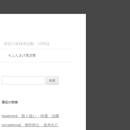
現在の登録単語数：1294語
ちょんまげ英語塾
検
索:
最近の投稿
treatment 取り扱い・待遇・治療
exceptional 例外的な・並外れた