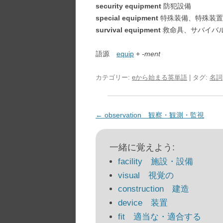
security equipment
防犯設備
special equipment
特殊装備、特殊装置
survival equipment
救命具、サバイバ
語源
equip
+
-ment
カテゴリー:
eから始まる英単語
| タグ:
名詞
投
←
observation 観察・観測・監視
稿
ナ
一緒に覚えよう:
ビ
facility 施設・設備
ゲ
visual 視覚の
ー
construction 建造
シ
device 装置
ョ
fit 適当な・適合する