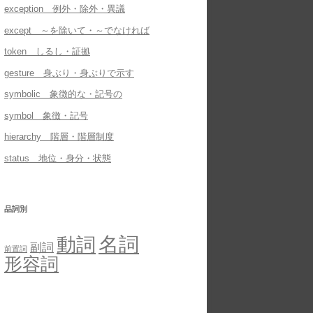
exception 例外・除外・異議
except ～を除いて・～でなければ
token しるし・証拠
gesture 身ぶり・身ぶりで示す
symbolic 象徴的な・記号の
symbol 象徴・記号
hierarchy 階層・階層制度
status 地位・身分・状態
品詞別
名詞
動詞
副詞
前置詞
形容詞