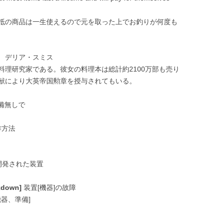
抵の商品は一生使えるので元を取った上でお釣りが何度も
 デリア・スミス
料理研究家である。彼女の料理本は総計約2100万部も売り
献により大英帝国勲章を授与されてもいる。
備無しで
作方法
開発された装置
akdown]
装置[機器]の故障
器、準備]