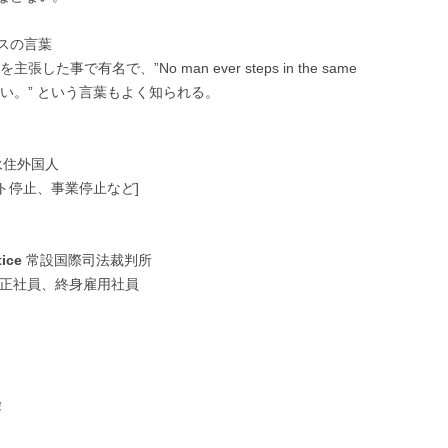
スの言葉
た事で有名で、”No man ever steps in the same
はできない。” という言葉もよく知られる。
住外国人
ト停止、事業停止など]
tice
常設国際司法裁判所
)正社員、終身雇用社員
険