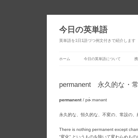
今日の英単語
英単語を1日1語づつ例文付きで紹介します
ホーム
今日の英単語について
携
permanent 永久的な・
permanent
/ pɚ́ːmənənt
永久的な、恒久的な、不変の、常設の、
There is nothing permanent except cha
“変化” というものを除いて変わらぬも