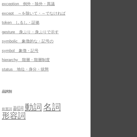
exception 例外・除外・異議
except ～を除いて・～でなければ
token しるし・証拠
gesture 身ぶり・身ぶりで示す
symbolic 象徴的な・記号の
symbol 象徴・記号
hierarchy 階層・階層制度
status 地位・身分・状態
品詞別
名詞
動詞
副詞
前置詞
形容詞