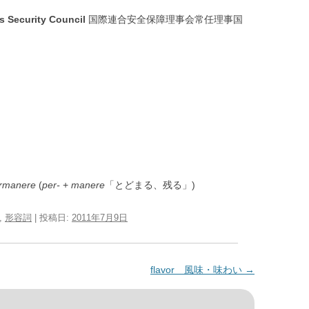
 Security Council
国際連合安全保障理事会常任理事国
rmanere
(
per-
+
manere
「とどまる、残る」)
,
形容詞
| 投稿日:
2011年7月9日
flavor 風味・味わい
→