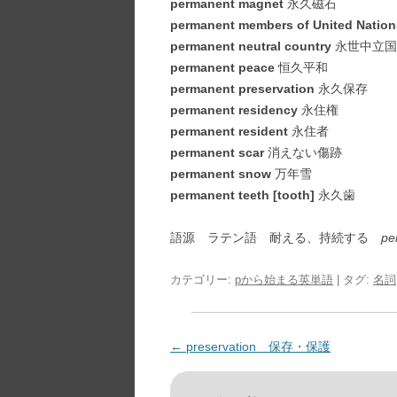
permanent magnet
永久磁石
permanent members of United Nations
permanent neutral country
永世中立国
permanent peace
恒久平和
permanent preservation
永久保存
permanent residency
永住権
permanent resident
永住者
permanent scar
消えない傷跡
permanent snow
万年雪
permanent teeth [tooth]
永久歯
語源 ラテン語 耐える、持続する
pe
カテゴリー:
pから始まる英単語
| タグ:
名詞
投
←
preservation 保存・保護
稿
ナ