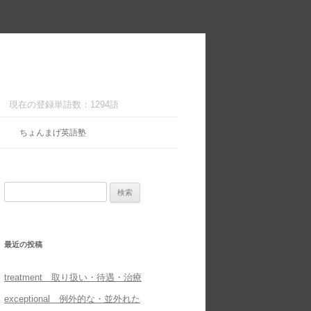
現在の登録単語数：1294語
ちょんまげ英語塾
検
索:
最近の投稿
treatment 取り扱い・待遇・治療
exceptional 例外的な・並外れた