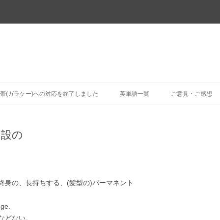
コ
ン
帯(ガラケー)への対応を終了しました
英単語一覧
ご意見・ご感想
テ
ン
ツ
へ
ス
常設の
キ
ッ
プ
終身の、長持ちする、(髪型の)パーマネント
nge.
のなどない。