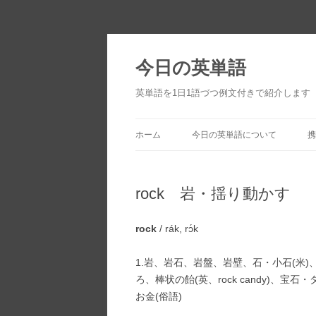
今日の英単語
英単語を1日1語づつ例文付きで紹介します
ホーム
今日の英単語について
携
rock 岩・揺り動かす
rock
/ rák, rɔ́k
1.岩、岩石、岩盤、岩壁、石・小石(米)
ろ、棒状の飴(英、rock candy)、宝石
お金(俗語)