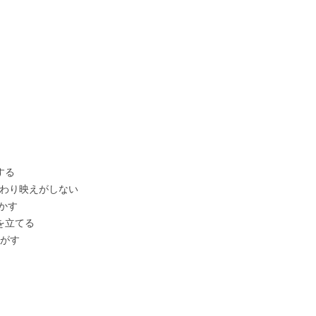
する
代わり映えがしない
かす
を立てる
がす