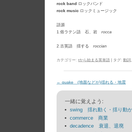
rock band
ロックバンド
rock music
ロックミュージック
語源
1.俗ラテン語 石、岩
rocca
2.古英語 揺する
roccian
カテゴリー:
rから始まる英単語
| タグ:
動詞
投
←
quake (地面などが)揺れる・地震
稿
ナ
一緒に覚えよう:
ビ
swing 揺れ動く・揺り動
ゲ
commerce 商業
ー
decadence 衰退、退廃
シ