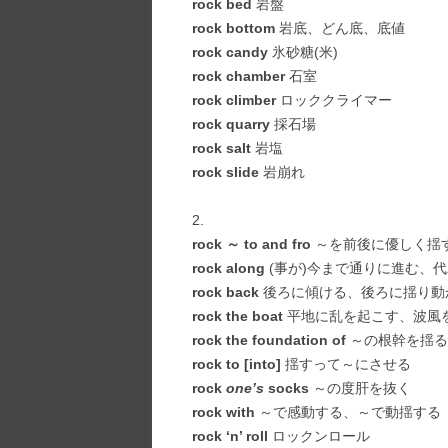
rock bed
岩盤
rock bottom
岩底、どん底、底値
rock candy
氷砂糖(米)
rock chamber
石室
rock climber
ロッククライマー
rock quarry
採石場
rock salt
岩塩
rock slide
岩崩れ
2.
rock ～ to and fro
～を前後に優しく揺
rock along
(事が)今まで通りに進む、
rock back
後ろに傾ける、後ろに揺り動
rock the boat
平地に乱を起こす、波風
rock the foundation of
～の根幹を揺る
rock to [into]
揺すって～にさせる
rock
one’s
socks
～の度肝を抜く
rock with
～で感動する、～で動揺する
rock ‘n’ roll
ロックンロール