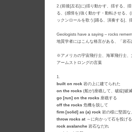
2.(前後[左右]に)揺り動かす、揺する
る、(感情を)強く動かす・動転させる、
ックンロールを歌う[踊る、演奏する]、
Geologists have a saying – rocks remem
地質学者にはこんな格言がある、「岩石
※アメリカの宇宙飛行士、海軍飛行士、
アームストロングの言葉
1.
built on rock
岩の上に建てられた
on the rocks
(船が)座礁して、破綻[破
go [run] on the rocks
座礁する
off the rocks
危機を脱して
firm [solid] as (a) rock
岩の様に堅固な、
throw rocks at
～に向かって石を投げる
rock avalanche
岩石なだれ