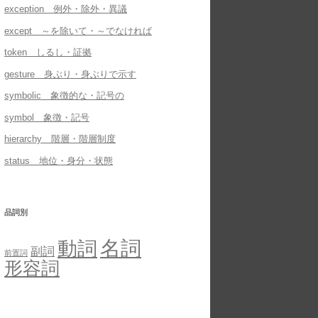
exception 例外・除外・異議
except ～を除いて・～でなければ
token しるし・証拠
gesture 身ぶり・身ぶりで示す
symbolic 象徴的な・記号の
symbol 象徴・記号
hierarchy 階層・階層制度
status 地位・身分・状態
品詞別
名詞
動詞
副詞
前置詞
形容詞