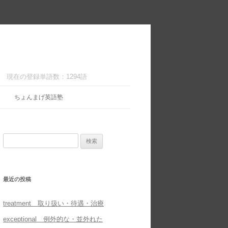
現在の登録単語数：1294語
ちょんまげ英語塾
検
索:
最近の投稿
treatment 取り扱い・待遇・治療
exceptional 例外的な・並外れた