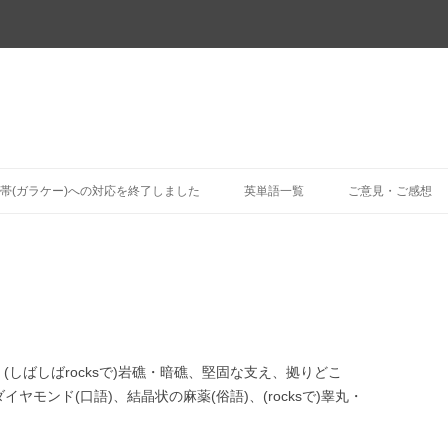
コ
ン
帯(ガラケー)への対応を終了しました
英単語一覧
ご意見・ご感想
テ
ン
ツ
へ
ス
キ
ッ
プ
、(しばしばrocksで)岩礁・暗礁、堅固な支え、拠りどこ
・ダイヤモンド(口語)、結晶状の麻薬(俗語)、(rocksで)睾丸・