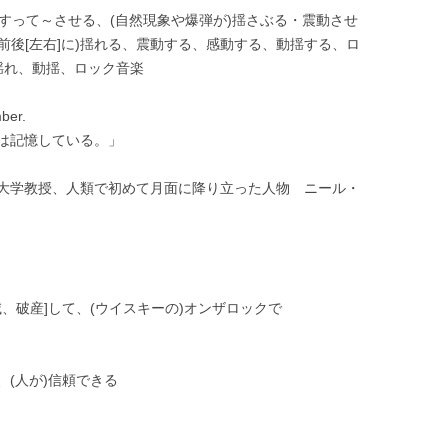
、揺すって～させる、(自然現象や爆弾が)揺さぶる・震動させ
(前後[左右]に)揺れる、震動する、感動する、動揺する、ロ
揺れ、動揺、ロック音楽
ber.
は記憶している。」
大学教授、人類で初めて月面に降り立った人物 ニール・
滅、破産]して、(ウイスキーの)オンザロックで
(人が)信頼できる