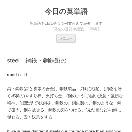
今日の英単語
英単語を1日1語づつ例文付きで紹介します
現在の登録単語数：1294語
コ
メニュー
ン
テ
ン
ツ
へ
steel 鋼鉄・鋼鉄製の
ス
キ
ッ
プ
steel
/ stíːl
鋼・鋼鉄(鉄と炭素の合金)、鋼鉄製品、刀剣(文語)、(刃物を研
ぐ棒状の)やすり棒、火打ち金、(鋼のように)固い決意・強靭な
精神、(複数形で)鉄鋼株、鋼鉄の、鋼鉄製の、鋼のような、鋼
で覆う、鋼を被せる、鋼鉄の刃をつける、(見た目などを)鋼に
似せる、固く決意をする
If we survive danger it steels our courage more than anything