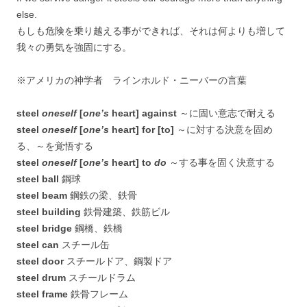
else.
もしも危険を乗り越える事ができれば、それは何よりも増して
我々の勇気を強固にする。
※アメリカの神学者 ラインホルド・ニーバーの言葉
steel
oneself
[
one’s
heart] against
～に固い意志で耐える
steel
oneself
[
one’s
heart] for [to]
～に対する決意を固め
る、～を覚悟する
steel
oneself
[
one’s
heart] to
do
～する事を固く決意する
steel ball
鋼球
steel beam
鋼鉄の梁、鉄骨
steel building
鉄骨建築、鉄筋ビル
steel bridge
鋼橋、鉄橋
steel can
スチール缶
steel door
スチールドア、鋼製ドア
steel drum
スチールドラム
steel frame
鉄骨フレーム