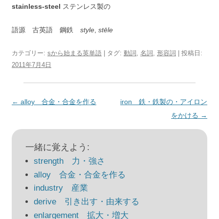
stainless-steel
ステンレス製の
語源 古英語 鋼鉄
style
,
stēle
カテゴリー:
sから始まる英単語
| タグ:
動詞
,
名詞
,
形容詞
| 投稿日:
2011年7月4日
投
←
alloy 合金・合金を作る
iron 鉄・鉄製の・アイロン
稿
をかける
→
ナ
ビ
一緒に覚えよう:
ゲ
strength 力・強さ
ー
alloy 合金・合金を作る
シ
industry 産業
ョ
derive 引き出す・由来する
ン
enlargement 拡大・増大