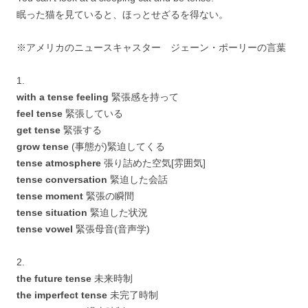
眠った猫を見ていると、ほっとせざるを得ない。
※アメリカのニュースキャスター ジェーン・ポーリーの言葉
1.
with a tense feeling
緊張感を持って
feel tense
緊張している
get tense
緊張する
grow tense
(事態が)緊迫してくる
tense atmosphere
張り詰めた空気[雰囲気]
tense conversation
緊迫した会話
tense moment
緊張の瞬間
tense situation
緊迫した状況
tense vowel
緊張母音(音声学)
2.
the future tense
未来時制
the imperfect tense
未完了時制