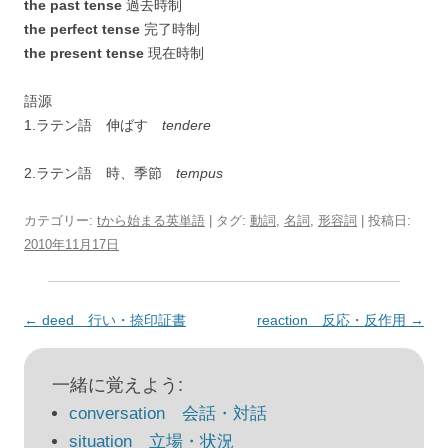
the past tense
過去時制
the perfect tense
完了時制
the present tense
現在時制
語源
1.ラテン語 伸ばす
tendere
2.ラテン語 時、季節
tempus
カテゴリー:
tから始まる英単語
| タグ:
動詞
,
名詞
,
形容詞
| 投稿日:
2010年11月17日
投
←
deed 行い・捺印証書
reaction 反応・反作用
→
稿
ナ
一緒に覚えよう:
ビ
conversation 会話・対話
ゲ
situation 立場・状況