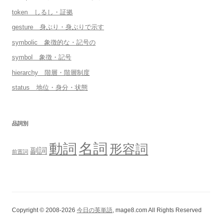
token しるし・証拠
gesture 身ぶり・身ぶりで示す
symbolic 象徴的な・記号の
symbol 象徴・記号
hierarchy 階層・階層制度
status 地位・身分・状態
品詞別
名詞
動詞
形容詞
副詞
前置詞
Copyright © 2008-2026
今日の英単語
, mage8.com All Rights Reserved