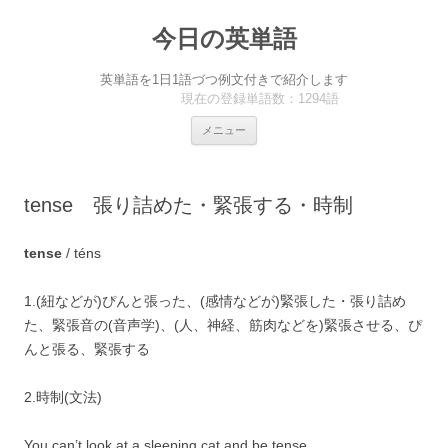
今日の英単語
英単語を1日1語づつ例文付きで紹介します
現在の登録単語数：1294語
コ
メニュー
ン
テ
ン
ツ
へ
tense 張り詰めた・緊張する・時制
ス
キ
ッ
プ
tense
/ téns
1.(紐などが)ぴんと張った、(感情などが)緊張した・張り詰め
た、緊張音の(音声学)、(人、神経、筋肉などを)緊張させる、ぴ
んと張る、緊張する
2.時制(文法)
You can’t look at a sleeping cat and be tense.