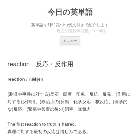
今日の英単語
英単語を1日1語づつ例文付きで紹介します
現在の登録単語数：1294語
コ
メニュー
ン
テ
ン
ツ
へ
reaction 反応・反作用
ス
キ
ッ
プ
reaction
/ riǽkʃən
(刺激や事件に対する)反応・態度・印象、反抗、反発、(作用に
対する)反作用、(政治上の)反動、化学反応、核反応、(医学的
な)反応、(緊張や興奮の後の)消耗・無気力
The first reaction to truth is hatred.
真理に対する最初の反応は憎しみである。