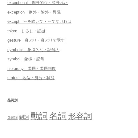
exceptional 例外的な・並外れた
exception 例外・除外・異議
except ～を除いて・～でなければ
token しるし・証拠
gesture 身ぶり・身ぶりで示す
symbolic 象徴的な・記号の
symbol 象徴・記号
hierarchy 階層・階層制度
status 地位・身分・状態
品詞別
名詞
動詞
形容詞
副詞
前置詞