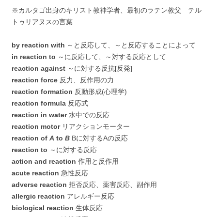
※カルタゴ出身のキリスト教神学者、最初のラテン教父 テル
トゥリアヌスの言葉
by reaction with
～と反応して、～と反応することによって
in reaction to
～に反応して、～対する反応として
reaction against
～に対する反抗[反発]
reaction force
反力、反作用の力
reaction formation
反動形成(心理学)
reaction formula
反応式
reaction in water
水中での反応
reaction motor
リアクションモーター
reaction of
A
to
B
Bに対するAの反応
reaction to
～に対する反応
action and reaction
作用と反作用
acute reaction
急性反応
adverse reaction
拒否反応、薬害反応、副作用
allergic reaction
アレルギー反応
biological reaction
生体反応