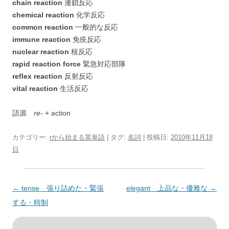
chain reaction
連鎖反応
chemical reaction
化学反応
common reaction
一般的な反応
immune reaction
免疫反応
nuclear reaction
核反応
rapid reaction force
緊急対応部隊
reflex reaction
反射反応
vital reaction
生活反応
語源
re-
+ action
カテゴリー:
rから始まる英単語
| タグ:
名詞
| 投稿日:
2010年11月18
日
投
←
tense 張り詰めた・緊張
elegant 上品な・優雅な
→
稿
する・時制
ナ