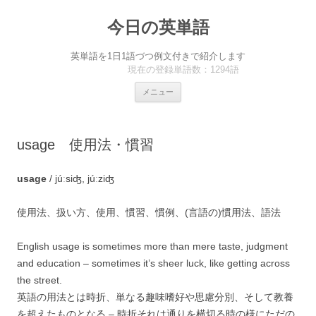
今日の英単語
英単語を1日1語づつ例文付きで紹介します
現在の登録単語数：1294語
コ
メニュー
ン
テ
ン
ツ
へ
usage 使用法・慣習
ス
キ
ッ
プ
usage
/ júːsiʤ, júːziʤ
使用法、扱い方、使用、慣習、慣例、(言語の)慣用法、語法
English usage is sometimes more than mere taste, judgment
and education – sometimes it’s sheer luck, like getting across
the street.
英語の用法とは時折、単なる趣味嗜好や思慮分別、そして教養
を超えたものとなる – 時折それは通りを横切る時の様にただの