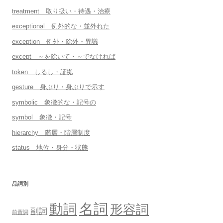
treatment 取り扱い・待遇・治療
exceptional 例外的な・並外れた
exception 例外・除外・異議
except ～を除いて・～でなければ
token しるし・証拠
gesture 身ぶり・身ぶりで示す
symbolic 象徴的な・記号の
symbol 象徴・記号
hierarchy 階層・階層制度
status 地位・身分・状態
品詞別
名詞
動詞
形容詞
副詞
前置詞