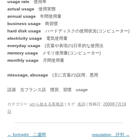
usage rate
使用率
actual usage
使用実態
annual usage
年間使用量
business usage
商習慣
hard disk usage
ハードディスクの使用状況(コンピューター)
electricity usage
電気使用量
everyday usage
(言葉や表現の)日常的な使用法
memory usage
メモリ使用量(コンピューター)
monthly usage
月間使用量
misusage, abusage
(主に言葉の)誤用、悪用
語源 古フランス語 慣習、習慣
usage
カテゴリー:
uから始まる英単語
| タグ:
名詞
| 投稿日:
2008年7月19
日
投
←
fortnight 二週間
reputation 評判
→