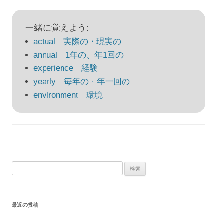
稿
ナ
一緒に覚えよう:
ビ
actual 実際の・現実の
ゲ
annual 1年の、年1回の
ー
experience 経験
シ
yearly 毎年の・年一回の
ョ
environment 環境
ン
検
索:
最近の投稿