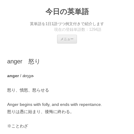
今日の英単語
英単語を1日1語づつ例文付きで紹介します
現在の登録単語数：1294語
コ
メニュー
ン
テ
ン
ツ
へ
anger 怒り
ス
キ
ッ
プ
anger
/ ǽŋgɚ
怒り、憤怒、怒らせる
Anger begins with folly, and ends with repentance.
怒りは愚に始まり、後悔に終わる。
※ことわざ