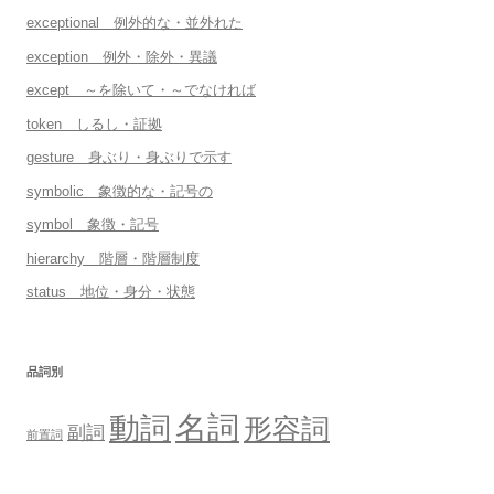
exceptional 例外的な・並外れた
exception 例外・除外・異議
except ～を除いて・～でなければ
token しるし・証拠
gesture 身ぶり・身ぶりで示す
symbolic 象徴的な・記号の
symbol 象徴・記号
hierarchy 階層・階層制度
status 地位・身分・状態
品詞別
名詞
動詞
形容詞
副詞
前置詞