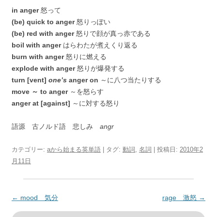
in anger
怒って
(be) quick to anger
怒りっぽい
(be) red with anger
怒りで顔が真っ赤である
boil with anger
はらわたが煮えくり返る
burn with anger
怒りに燃える
explode with anger
怒りが爆発する
turn [vent]
one’s
anger on
～に八つ当たりする
move ～ to anger
～を怒らす
anger at [against]
～に対する怒り
語源 古ノルド語 悲しみ
angr
カテゴリー:
aから始まる英単語
| タグ:
動詞
,
名詞
| 投稿日:
2010年2
月11日
投
←
mood 気分
rage 激怒
→
稿