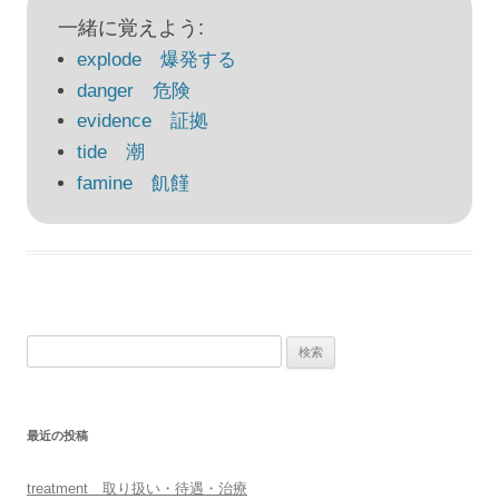
ナ
一緒に覚えよう:
ビ
explode 爆発する
ゲ
danger 危険
ー
evidence 証拠
シ
tide 潮
ョ
famine 飢饉
ン
検
索:
最近の投稿
treatment 取り扱い・待遇・治療