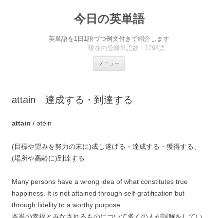
今日の英単語
英単語を1日1語づつ例文付きで紹介します
現在の登録単語数：1294語
コ
メニュー
ン
テ
ン
ツ
へ
attain 達成する・到達する
ス
キ
ッ
プ
attain
/ ətéin
(目標や望みを努力の末に)成し遂げる・達成する・獲得する、
(場所や高齢に)到達する
Many persons have a wrong idea of what constitutes true
happiness. It is not attained through self-gratification but
through fidelity to a worthy purpose.
本当の幸福とみなされるものについて多くの人が誤解をしてい