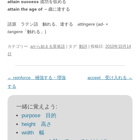
attain success
成功を収める
attain the age of
～歳に達する
語源 ラテン語 触れる、達する
attingere
(
ad-
+
tangere
「触れる」)
カテゴリー:
aから始まる英単語
| タグ:
動詞
| 投稿日:
2010年10月14
日
投
←
reinforce 補強する・増強
accept 受け入れる
→
稿
する
ナ
ビ
一緒に覚えよう:
ゲ
purpose 目的
ー
height 高さ
シ
width 幅
ョ