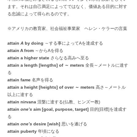
ます。それは自己満足によってではなく、価値ある目的に対す
る忠誠によって得られるのです。
※アメリカの教育家、社会福祉事業家 ヘレン・ケラーの言葉
attain
A
by doing
～する事によってAを達成する
attain A from
～からAを得る
attain a higher state
さらなる高みへ至る
attain a length [lengths] of ～ meters
全長～メートルに達す
る
attain fame
名声を得る
attain a height [heights] of over ～ meters
高さ～メートル
以上に達する
attain nirvana
涅槃に達する(仏教、ヒンズー教)
attain
one’s
aim [goal, purpose, target]
目的[目標]を達成す
る
attain
one’s
desire [wish]
思いを遂げる
attain puberty
年頃になる