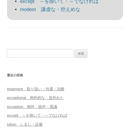
except ～を除いて・～でなければ
ン
modest 謙虚な・控えめな
検
索:
最近の投稿
treatment 取り扱い・待遇・治療
exceptional 例外的な・並外れた
exception 例外・除外・異議
except ～を除いて・～でなければ
token しるし・証拠