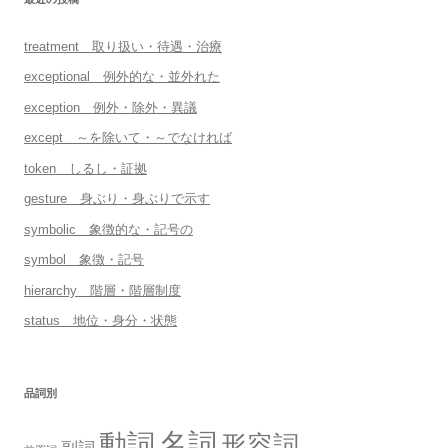
treatment 取り扱い・待遇・治療
exceptional 例外的な・並外れた
exception 例外・除外・異議
except ～を除いて・～でなければ
token しるし・証拠
gesture 身ぶり・身ぶりで示す
symbolic 象徴的な・記号の
symbol 象徴・記号
hierarchy 階層・階層制度
status 地位・身分・状態
品詞別
名詞
動詞
形容詞