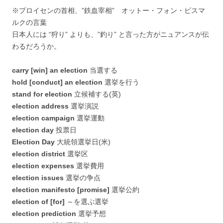
※プロイセンの首相、”鉄血宰相” オットー・フォン・ビスマ
ルクの言葉
日本人には “狩り” よりも、”釣り” と言った方がニュアンスが伝
わるだろうか。
carry [win] an election
当選する
hold [conduct] an election
選挙を行う
stand for election
立候補する(英)
election address
選挙演説
election campaign
選挙運動
election day
投票日
Election Day
大統領選挙日(米)
election district
選挙区
election expenses
選挙費用
election issues
選挙の争点
election manifesto [promise]
選挙公約
election of [for]
～を選ぶ選挙
election prediction
選挙予想