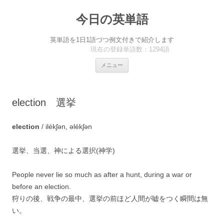
今日の英単語
英単語を1日1語づつ例文付きで紹介します
現在の登録単語数：1294語
コ
メニュー
ン
テ
ン
ツ
へ
election 選挙
ス
キ
ッ
プ
election
/ ilékʃən, əlékʃən
選挙、当選、神による選択(神学)
People never lie so much as after a hunt, during a war or
before an election.
狩りの後、戦争の最中、選挙の前ほど人間が嘘をつく瞬間は無
い。