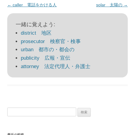
投
←
caller 電話をかける人
solar 太陽の
→
稿
ナ
一緒に覚えよう:
ビ
district 地区
ゲ
prosecutor 検察官・検事
ー
urban 都市の・都会の
シ
publicity 広報・宣伝
ョ
attorney 法定代理人・弁護士
ン
検
索:
最近の投稿