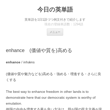
今日の英単語
英単語を1日1語づつ例文付きで紹介します
現在の登録単語数：1294語
コ
メニュー
ン
テ
ン
ツ
へ
enhance (価値や質を)高める
ス
キ
ッ
プ
enhance
/ inhǽns
(価値や質や魅力などを)高める・強める・増進する・さらに良
くする
The best way to enhance freedom in other lands is to
demonstrate here that our democratic system is worthy of
emulation.
他国の自由を増進する最も良い方法は、我が国の民主主義が見