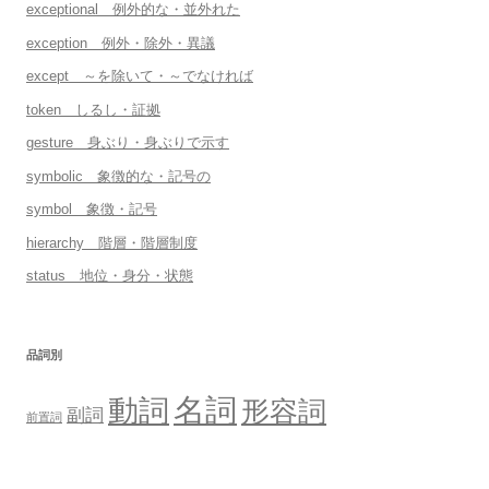
exceptional 例外的な・並外れた
exception 例外・除外・異議
except ～を除いて・～でなければ
token しるし・証拠
gesture 身ぶり・身ぶりで示す
symbolic 象徴的な・記号の
symbol 象徴・記号
hierarchy 階層・階層制度
status 地位・身分・状態
品詞別
名詞
動詞
形容詞
副詞
前置詞