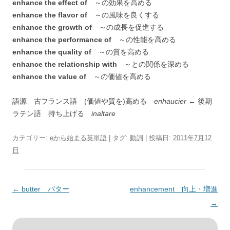
enhance the effect of
～の効果を高める
enhance the flavor of
～の風味を良くする
enhance the growth of
～の成長を促進する
enhance the performance of
～の性能を高める
enhance the quality of
～の質を高める
enhance the relationship with
～との関係を深める
enhance the value of
～の価値を高める
語源 古フランス語 (価値や質を)高める
enhaucier
← 後期
ラテン語 持ち上げる
inaltare
カテゴリー:
eから始まる英単語
| タグ:
動詞
| 投稿日:
2011年7月12
日
投
←
butter バター
enhancement 向上・増進
稿
→
ナ