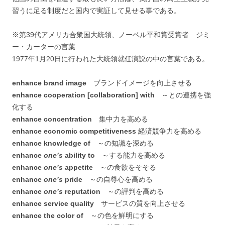
習うに足る制度だと国内で実証して見せる事である。
※第39代アメリカ合衆国大統領、ノーベル平和賞受賞者 ジミ
ー・カーターの言葉
1977年1月20日に行われた大統領就任演説の中の言葉である。
enhance brand image
ブランドイメージを向上させる
enhance cooperation [collaboration] with
～との連携を強
化する
enhance concentration
集中力を高める
enhance economic competitiveness
経済競争力を高める
enhance knowledge of
～の知識を深める
enhance
one’s
ability to
～する能力を高める
enhance
one’s
appetite
～の食欲をそそる
enhance
one’s
pride
～の自尊心を高める
enhance
one’s
reputation
～の評判を高める
enhance service quality
サービスの質を向上させる
enhance the color of
～の色を鮮明にする