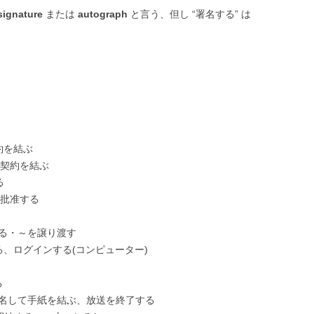
signature
または
autograph
と言う、但し “署名する” は
約を結ぶ
年契約を結ぶ
る
批准する
する・～を譲り渡す
、ログインする(コンピューター)
る
名して手紙を結ぶ、放送を終了する