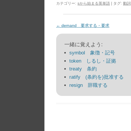
カテゴリー:
sから始まる英単語
| タグ:
動詞
投
←
demand 要求する・要求
稿
ナ
一緒に覚えよう:
ビ
symbol 象徴・記号
ゲ
token しるし・証拠
ー
treaty 条約
シ
ratify (条約を)批准する
ョ
resign 辞職する
ン