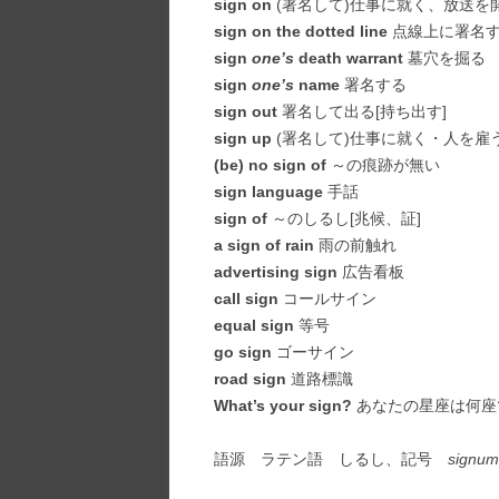
sign on
(署名して)仕事に就く、放送を
sign on the dotted line
点線上に署名す
sign
one’s
death warrant
墓穴を掘る
sign
one’s
name
署名する
sign out
署名して出る[持ち出す]
sign up
(署名して)仕事に就く・人を雇う
(be) no sign of
～の痕跡が無い
sign language
手話
sign of
～のしるし[兆候、証]
a sign of rain
雨の前触れ
advertising sign
広告看板
call sign
コールサイン
equal sign
等号
go sign
ゴーサイン
road sign
道路標識
What’s your sign?
あなたの星座は何座
語源 ラテン語 しるし、記号
signum