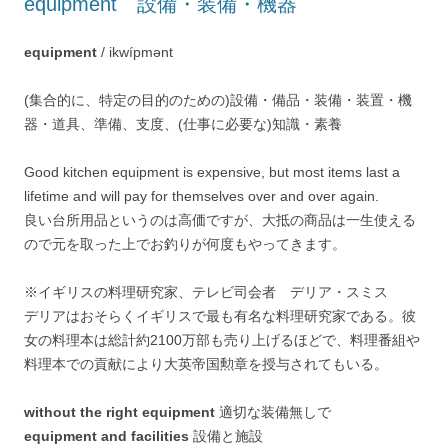
equipment 設備・装備・機器
equipment
/ ikwípmənt
(集合的に、特定の目的のための)設備・備品・装備・装置・機
器・道具、準備、支度、(仕事に必要な)知識・素養
Good kitchen equipment is expensive, but most items last a
lifetime and will pay for themselves over and over again.
良い台所用品というのは高価ですが、大抵の商品は一生使える
ので元を取った上でお釣りが何度もやってきます。
※イギリスの料理研究家、テレビ司会者 デリア・スミス
デリアはおそらくイギリスで最も有名な料理研究家である。彼
女の料理本は総計約2100万部も売り上げるほどで、料理番組や
料理本での貢献により大英帝国勲章を授与されてもいる。
without the right equipment
適切な装備無しで
equipment and facilities
設備と施設