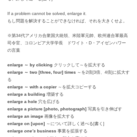
If a problem cannot be solved, enlarge it.
もし問題を解決することができなければ、それを大きくせよ。
※第34代アメリカ合衆国大統領、米陸軍元帥、欧州連合軍最高
司令官、コロンビア大学学長 ドワイト・D・アイゼンハワー
の言葉
enlarge ～ by clicking
クリックして～を拡大する
enlarge ～ two [three, four] times
～を2倍[3倍、4倍]に拡大す
る
enlarge ～ with a copier
～を拡大コピーする
enlarge a building
増築する
enlarge a hole
穴を広げる
enlarge a picture [photo, photograph]
写真を引き伸ばす
enlarge an image
画像を拡大する
enlarge on [upon]
～について詳しく述べる[書く]
enlarge
one’s
business
事業を拡張する