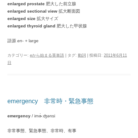
enlarged prostate
肥大した前立腺
enlarged sectional view
拡大断面図
enlarged size
拡大サイズ
enlarged thyroid gland
肥大した甲状腺
語源
en-
+ large
カテゴリー:
eから始まる英単語
| タグ:
動詞
| 投稿日:
2011年6月11
日
emergency 非常時・緊急事態
emergency
/ imɚ́ːʤənsi
非常事態、緊急事態、非常時、有事