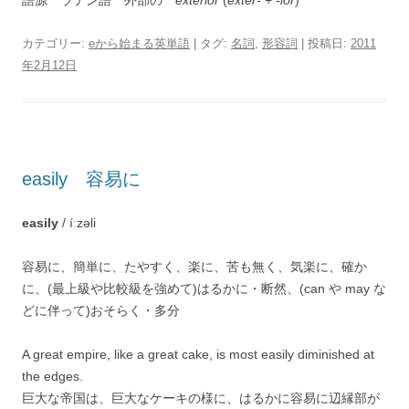
語源 ラテン語 外部の
exterior
(
exter-
+
-ior
)
カテゴリー:
eから始まる英単語
| タグ:
名詞
,
形容詞
| 投稿日:
2011
年2月12日
easily 容易に
easily
/ íːzəli
容易に、簡単に、たやすく、楽に、苦も無く、気楽に、確か
に、(最上級や比較級を強めて)はるかに・断然、(can や may な
どに伴って)おそらく・多分
A great empire, like a great cake, is most easily diminished at
the edges.
巨大な帝国は、巨大なケーキの様に、はるかに容易に辺縁部が