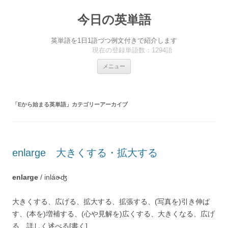
今日の英単語
英単語を1日1語づつ例文付きで紹介します
現在の登録単語数：1294語
コ
メニュー
ン
テ
ン
ツ
へ
「
Eから始まる英単語
」カテゴリーアーカイブ
ス
キ
ッ
プ
enlarge 大きくする・拡大する
enlarge
/ inláɚʤ
大きくする、広げる、拡大する、拡張する、(写真を)引き伸ば
す、(本を)増補する、(心や見解を)広くする、大きくなる、広げ
る、詳しく述べる[書く]