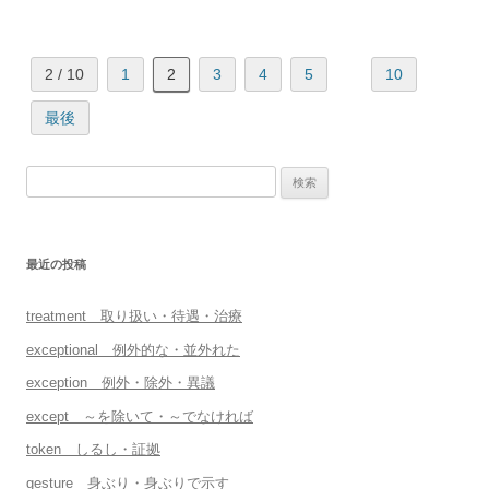
2 / 10
1
2
3
4
5
10
最後
検
索:
最近の投稿
treatment 取り扱い・待遇・治療
exceptional 例外的な・並外れた
exception 例外・除外・異議
except ～を除いて・～でなければ
token しるし・証拠
gesture 身ぶり・身ぶりで示す