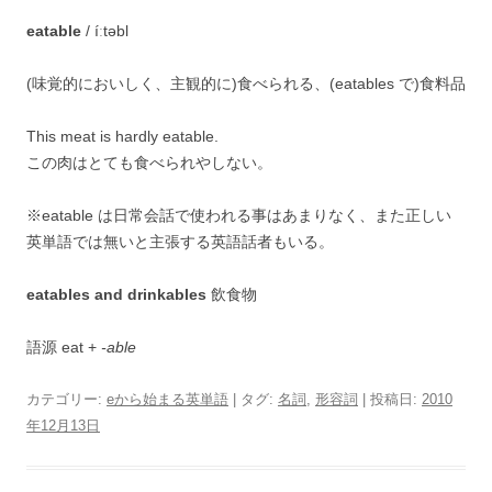
eatable
/ íːtəbl
(味覚的においしく、主観的に)食べられる、(eatables で)食料品
This meat is hardly eatable.
この肉はとても食べられやしない。
※eatable は日常会話で使われる事はあまりなく、また正しい
英単語では無いと主張する英語話者もいる。
eatables and drinkables
飲食物
語源 eat +
-able
カテゴリー:
eから始まる英単語
| タグ:
名詞
,
形容詞
| 投稿日:
2010
年12月13日