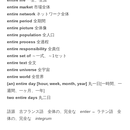
entire life
一生、生涯
entire market
市場全体
entire network
ネットワーク全体
entire period
全期間
entire picture
全体像
entire population
全人口
entire process
全過程
entire responsibility
全責任
entire set of
～一式、～1セット
entire text
全文
entire universe
全宇宙
entire world
全世界
(an) entire day [hour, week, month, year]
丸一日[一時間、一
週間、一ヶ月、一年]
two entire days
丸二日
語源 古フランス語 全体の、完全な
entier
← ラテン語 全
体の、完全な
integrum