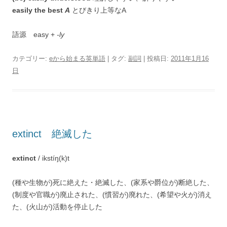
easily the best
A
とびきり上等なA
語源 easy +
-ly
カテゴリー:
eから始まる英単語
| タグ:
副詞
| 投稿日:
2011年1月16
日
extinct 絶滅した
extinct
/ ikstíŋ(k)t
(種や生物が)死に絶えた・絶滅した、(家系や爵位が)断絶した、
(制度や官職が)廃止された、(慣習が)廃れた、(希望や火が)消え
た、(火山が)活動を停止した