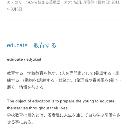
カテゴリー:
eから始まる英単語
| タグ:
名詞
,
形容詞
| 投稿日:
2011
年3月6日
educate 教育する
educate
/ éʤukèit
教育する、学校教育を施す、(人を専門家として)養成する・訓
練する、(動物を)訓練する・仕込む、(倫理観や審美眼を)養う・
磨く、情報を与える
The object of education is to prepare the young to educate
themselves throughout their lives.
学校教育の目的とは、若者達に人生を通して自ら学ぶ準備をさ
せる事にある。