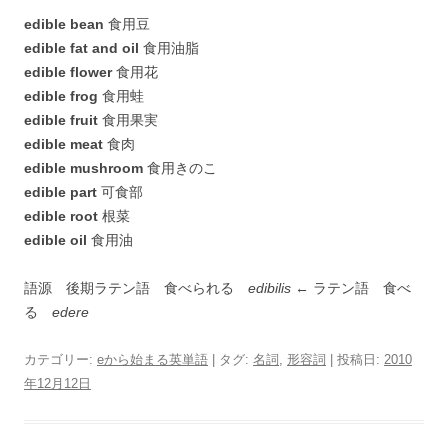
edible bean
食用豆
edible fat and oil
食用油脂
edible flower
食用花
edible frog
食用蛙
edible fruit
食用果実
edible meat
食肉
edible mushroom
食用きのこ
edible part
可食部
edible root
根菜
edible oil
食用油
語源 後期ラテン語 食べられる
edibilis
← ラテン語 食べ
る
edere
カテゴリー:
eから始まる英単語
| タグ:
名詞
,
形容詞
| 投稿日:
2010
年12月12日