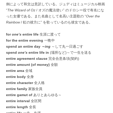
例によって和文は意訳している。ジュディはミュージカル映画
“
The Wizard of Oz
/ オズの魔法使い” のドロシー役で有名にな
った女優である。また名曲として名高い主題歌の “
Over the
Rainbow
/ 虹の彼方に” を歌っているのも彼女である。
for
one’s
entire life
生涯に渡って
for the entire evening
一晩中
spend an entire day
～ing
～して丸一日過ごす
spend
one’s
entire life in
(場所など)～で一生を送る
entire agreement clause
完全合意条項(契約)
entire amount (of money)
全額
entire area
全域
entire body
全身
entire character
全人格
entire family
家族全員
entire gamut of
ありとあらゆる～
entire interval
全区間
entire length
全長