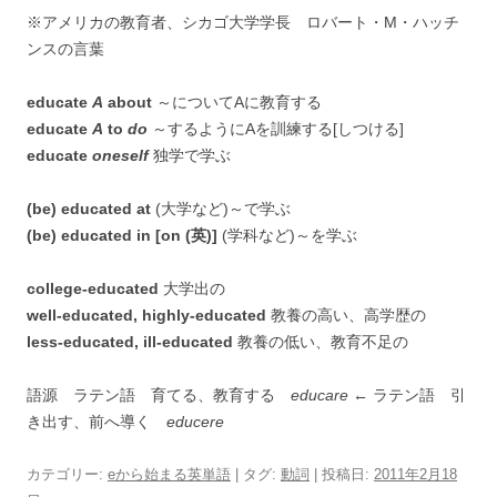
※アメリカの教育者、シカゴ大学学長 ロバート・M・ハッチ
ンスの言葉
educate
A
about
～についてAに教育する
educate
A
to
do
～するようにAを訓練する[しつける]
educate
oneself
独学で学ぶ
(be) educated at
(大学など)～で学ぶ
(be) educated in [on (英)]
(学科など)～を学ぶ
college-educated
大学出の
well-educated, highly-educated
教養の高い、高学歴の
less-educated, ill-educated
教養の低い、教育不足の
語源 ラテン語 育てる、教育する
educare
← ラテン語 引
き出す、前へ導く
educere
カテゴリー:
eから始まる英単語
| タグ:
動詞
| 投稿日:
2011年2月18