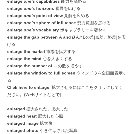
enlarge
one’s
capabilities
能力を高める
enlarge
one’s
horizons
視野を広げる
enlarge
one’s
point of view
見解を広める
enlarge
one’s
sphere of influence
勢力範囲を広げる
enlarge
one’s
vocabulary
ボキャブラリーを増やす
enlarge the gap between
A
and
B
AとBの差[点差、格差]を広
げる
enlarge the market
市場を拡大する
enlarge the mind
心を大きくする
enlarge the number of
～の数を増やす
enlarge the window to full screen
ウィンドウを全画面表示す
る
Click here to enlarge.
拡大させるにはここをクリックしてく
ださい。(WEBサイトなどで)
enlarged
拡大された、肥大した
enlarged heart
肥大した心臓
enlarged image
拡大像
enlarged photo
引き伸ばされた写真