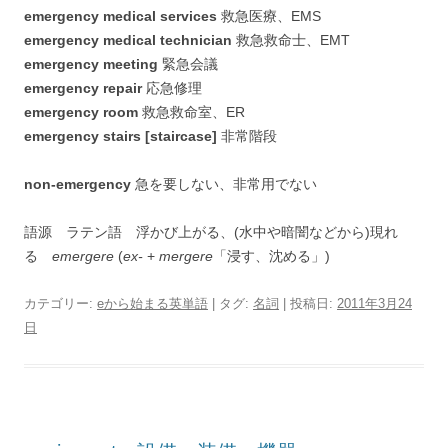
emergency medical services
救急医療、EMS
emergency medical technician
救急救命士、EMT
emergency meeting
緊急会議
emergency repair
応急修理
emergency room
救急救命室、ER
emergency stairs [staircase]
非常階段
non-emergency
急を要しない、非常用でない
語源 ラテン語 浮かび上がる、(水中や暗闇などから)現れ
る
emergere
(
ex-
+
mergere
「浸す、沈める」)
カテゴリー:
eから始まる英単語
| タグ:
名詞
| 投稿日:
2011年3月24
日