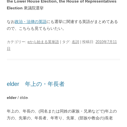
the Lower House Election, the House of Representatives
Election
衆議院選挙
なお
政治・法律の英語
にも選挙に関連する英語がまとめてある
ので、こちらも見てもらいたい。
カテゴリー:
eから始まる英単語
| タグ:
名詞
| 投稿日:
2010年7月11
日
elder 年上の・年長者
elder
/ éldɚ
年上の、年長の、(同名または同姓の家族・兄弟などで)年上の
方の、先輩の、年長者、年寄り、先輩、(部族や教会の)長老