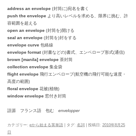
address an envelope
(封筒に)宛名を書く
push the envelope
より高いレベルを求める、限界に挑む、許
容範囲を超える
open an envelope
(封筒を)開ける
seal an envelope
(封筒を)封をする
envelope curve
包絡線
envelope format
(封書などの)書式、エンベロープ形式(通信)
brown [manila] envelope
茶封筒
collection envelope
集金袋
flight envelope
飛行エンベロープ(航空機の飛行可能な速度・
高度の範囲)
floral envelope
花被(植物)
window envelope
窓付き封筒
語源 フランス語 包む
envelopper
カテゴリー:
eから始まる英単語
| タグ:
名詞
| 投稿日:
2010年8月25
日