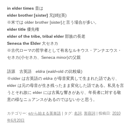
in elder times
昔は
elder brother [sister]
兄[姉](英)
※米では older brother [sister]と言う場合が多い。
elder title
優先権
elder of the tribe, tribal elder
部族の長老
Seneca the Elder
大セネカ
※古代ローマの哲学者として有名なルキウス・アンナエウス・
セネカ(小セネカ、Seneca minor)の父親
語源 古英語
eldra
(
eald
=old の比較級)
※older は古英語の
eldra
が母音変異して生まれた語であり、
elder は元の母音が生き残ったまま変化した語である。私見を言
うとそれ故に elder には古風な響きがあり、年長者に対する敬
意の様なニュアンスがあるのではないかと思う。
カテゴリー:
eから始まる英単語
| タグ:
名詞
,
形容詞
| 投稿日:
2010
年6月20日