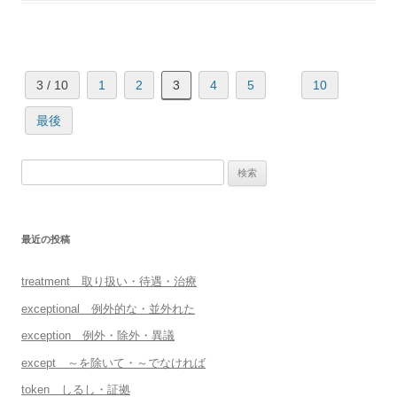
3 / 10
1
2
3
4
5
10
最後
検
索:
最近の投稿
treatment 取り扱い・待遇・治療
exceptional 例外的な・並外れた
exception 例外・除外・異議
except ～を除いて・～でなければ
token しるし・証拠