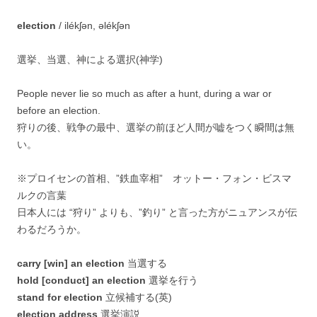
election
/ ilékʃən, əlékʃən
選挙、当選、神による選択(神学)
People never lie so much as after a hunt, during a war or
before an election.
狩りの後、戦争の最中、選挙の前ほど人間が嘘をつく瞬間は無
い。
※プロイセンの首相、”鉄血宰相” オットー・フォン・ビスマ
ルクの言葉
日本人には “狩り” よりも、”釣り” と言った方がニュアンスが伝
わるだろうか。
carry [win] an election
当選する
hold [conduct] an election
選挙を行う
stand for election
立候補する(英)
election address
選挙演説