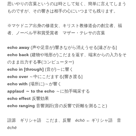
思いやりの言葉というのは時として短く、簡単に言えてしまう
ものですが、その響きは相手の心にいつまでも残ります。
※マケドニア出身の修道女、キリスト教修道会の創立者、福
者、ノーベル平和賞受賞者 マザー・テレサの言葉
echo away
(声や足音が)響きながら消えうせる[遠ざかる]
echo back
(建物や地形が)こだまを返す、端末からの入力をそ
のまま出力する事(コンピューター)
echo in [through]
(音が)～に響く
echo over
～中にこだまする[響き渡る]
echo with
(場所に)～が響く
applaud ～ to the echo
～に拍手喝采する
echo effect
反響効果
echo ranging
音響測距(音の反響で距離を測ること)
語源 ギリシャ語 こだま、反響
ēchō
← ギリシャ語 音
ēchē