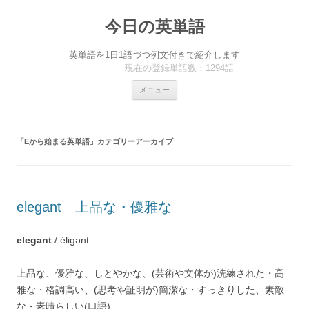
今日の英単語
英単語を1日1語づつ例文付きで紹介します
現在の登録単語数：1294語
コ
メニュー
ン
テ
ン
ツ
へ
「
Eから始まる英単語
」カテゴリーアーカイブ
ス
キ
ッ
プ
elegant 上品な・優雅な
elegant
/ éligənt
上品な、優雅な、しとやかな、(芸術や文体が)洗練された・高
雅な・格調高い、(思考や証明が)簡潔な・すっきりした、素敵
な・素晴らしい(口語)