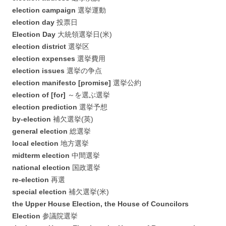
election campaign
選挙運動
election day
投票日
Election Day
大統領選挙日(米)
election district
選挙区
election expenses
選挙費用
election issues
選挙の争点
election manifesto [promise]
選挙公約
election of [for]
～を選ぶ選挙
election prediction
選挙予想
by-election
補欠選挙(英)
general election
総選挙
local election
地方選挙
midterm election
中間選挙
national election
国政選挙
re-election
再選
special election
補欠選挙(米)
the Upper House Election, the House of Councilors
Election
参議院選挙