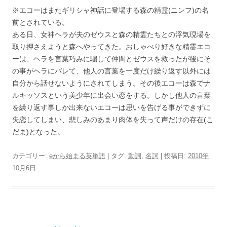
※エコーはまたギリシャ神話に登場する森の精霊(ニンフ)の名
前とされている。
ある日、女神ヘラが夫のゼウスと森の精霊たちとの浮気現場を
取り押さえようと森へやってきた。おしゃべり好きな精霊エコ
ーは、ヘラを言葉巧みに騙して仲間とゼウスを救ったが後にそ
の事がヘラにバレて、他人の言葉を一度だけ繰り返す以外には
自分から話せないようにされてしまう。その後エコーは森でナ
ルキッソスという美少年に出会い恋をする。しかし他人の言葉
を繰り返す事しか出来ないエコーは思いを告げる事ができずに
失恋してしまい、悲しみのあまり肉体を失って声だけの存在(こ
だま)となった。
カテゴリー:
eから始まる英単語
| タグ:
動詞
,
名詞
| 投稿日:
2010年
10月6日