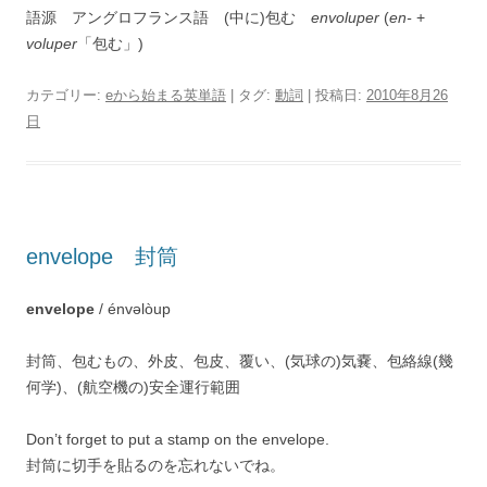
語源 アングロフランス語 (中に)包む
envoluper
(
en-
+
voluper
「包む」)
カテゴリー:
eから始まる英単語
| タグ:
動詞
| 投稿日:
2010年8月26
日
envelope 封筒
envelope
/ énvəlòup
封筒、包むもの、外皮、包皮、覆い、(気球の)気嚢、包絡線(幾
何学)、(航空機の)安全運行範囲
Don’t forget to put a stamp on the envelope.
封筒に切手を貼るのを忘れないでね。