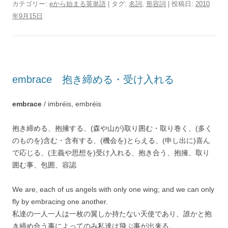
カテゴリー:
eから始まる英単語
| タグ:
名詞
,
形容詞
| 投稿日:
2010
年9月15日
embrace 抱き締める・受け入れる
embrace
/ imbréis, embréis
抱き締める、抱擁する、(森や山が)取り囲む・取り巻く、(多く
のものを)含む・含有する、(機会を)とらえる、(申し出に)喜ん
で応じる、(主義や思想を)受け入れる、抱き合う、抱擁、取り
囲む事、包囲、容認
We are, each of us angels with only one wing; and we can only
fly by embracing one another.
私達の一人一人は一枚の翼しか持たない天使であり、誰かと抱
き締め合う事によってのみ私達は飛ぶ事が出来る。