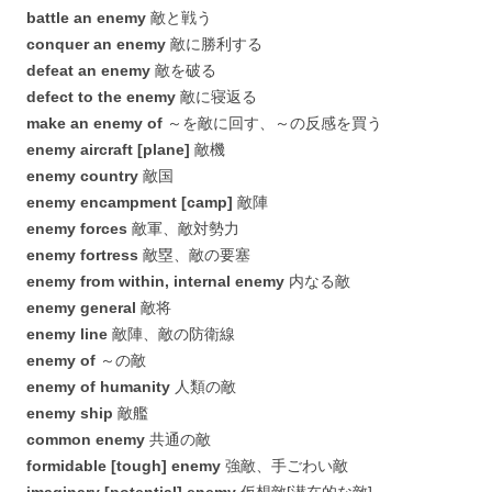
battle an enemy
敵と戦う
conquer an enemy
敵に勝利する
defeat an enemy
敵を破る
defect to the enemy
敵に寝返る
make an enemy of
～を敵に回す、～の反感を買う
enemy aircraft [plane]
敵機
enemy country
敵国
enemy encampment [camp]
敵陣
enemy forces
敵軍、敵対勢力
enemy fortress
敵塁、敵の要塞
enemy from within, internal enemy
内なる敵
enemy general
敵将
enemy line
敵陣、敵の防衛線
enemy of
～の敵
enemy of humanity
人類の敵
enemy ship
敵艦
common enemy
共通の敵
formidable [tough] enemy
強敵、手ごわい敵