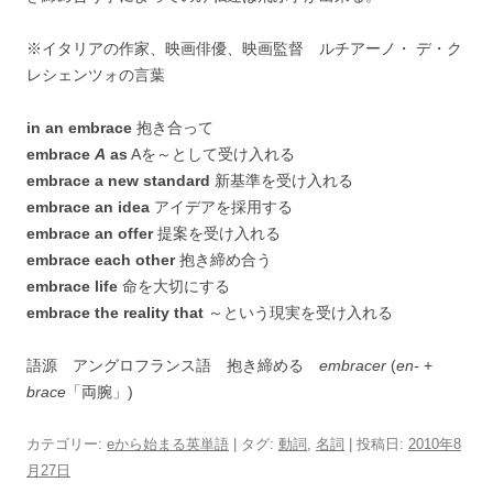
※イタリアの作家、映画俳優、映画監督 ルチアーノ・ デ・ク
レシェンツォの言葉
in an embrace
抱き合って
embrace
A
as
Aを～として受け入れる
embrace a new standard
新基準を受け入れる
embrace an idea
アイデアを採用する
embrace an offer
提案を受け入れる
embrace each other
抱き締め合う
embrace life
命を大切にする
embrace the reality that
～という現実を受け入れる
語源 アングロフランス語 抱き締める
embracer
(
en-
+
brace
「両腕」)
カテゴリー:
eから始まる英単語
| タグ:
動詞
,
名詞
| 投稿日:
2010年8
月27日