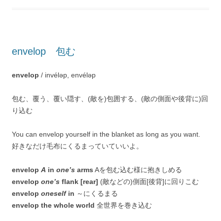
envelop 包む
envelop
/ invéləp, envéləp
包む、覆う、覆い隠す、(敵を)包囲する、(敵の側面や後背に)回
り込む
You can envelop yourself in the blanket as long as you want.
好きなだけ毛布にくるまっていていいよ。
envelop
A
in
one’s
arms
Aを包む込む様に抱きしめる
envelop
one’s
flank [rear]
(敵などの)側面[後背]に回りこむ
envelop
oneself
in
～にくるまる
envelop the whole world
全世界を巻き込む