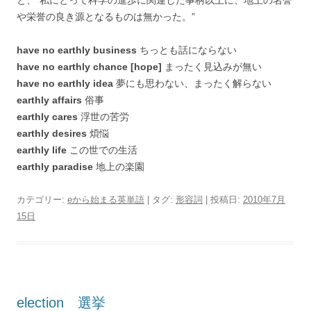
と、”私にとって科学の進歩に関連した事柄以上に、地上の名誉
や栄誉の良き源となるものは無かった。”
have no earthly business
ちっとも話にならない
have no earthly chance [hope]
まったく見込みが無い
have no earthly idea
夢にも思わない、まったく解らない
earthly affairs
俗事
earthly cares
浮世の苦労
earthly desires
煩悩
earthly life
この世での生活
earthly paradise
地上の楽園
カテゴリー:
eから始まる英単語
| タグ:
形容詞
| 投稿日:
2010年7月
15日
election 選挙