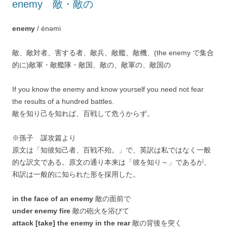
enemy 敵・敵の
enemy
/ énəmi
敵、敵対者、害する者、敵兵、敵艦、敵機、(the enemy で集合
的に)敵軍・敵艦隊・敵国、敵の、敵軍の、敵国の
If you know the enemy and know yourself you need not fear
the results of a hundred battles.
敵を知り己を知れば、百戦して危うからず。
※孫子 謀攻篇より
原文は「知彼知己者、百戦不殆。」で、英訳は私ではなく一般
的な訳文である。原文の通り本来は「彼を知り～」であるが、
和訳は一般的に知られた形を採用した。
in the face of an enemy
敵の面前で
under enemy fire
敵の砲火を浴びて
attack [take] the enemy in the rear
敵の背後を突く