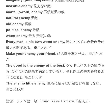
imaginary [potential] enemy
仮想敵[潜在的な敵]
invisible enemy
見えない敵
mortal [sworn] enemy
不倶戴天の敵
natural enemy
天敵
old enemy
宿敵
political enemy
政敵
worst enemy
最大[最悪]の敵
Every man is his own worst enemy.
誰にとっても自分自身が
最大の敵である。※ことわざ
Make your enemy your friend.
己の敵を友とせよ。※ことわ
ざ
The good is the enemy of the best.
グッドはベストの敵であ
る(ほどほどの結果で満足していると、それ以上の努力を怠るよ
うになる)。※ことわざ
There is no little enemy.
取るに足らない敵など存在しない。
※ことわざ
語源 ラテン語 敵
inimicus
(
in-
+
amicus
「友人」)