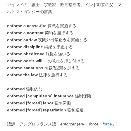
※インドの弁護士、宗教家、政治指導者、インド独立の父 マ
ハトマ・ガンジーの言葉
enforce a cease-fire
停戦を実施する
enforce a contract
契約を履行する
enforce curfew
夜間外出禁止令を実施する
enforce discipline
綱紀を粛正する
enforce obedience
服従を強いる
enforce
one’s
will
～の意志を押し付ける
enforce sanctions
制裁[処罰]を加える
enforce the law
法律を施行する
enforced
強制的な
enforced [compulsory] insurance
強制保険
enforced [forced] labor
強制労働
enforced [forced] repatriation
強制送還
語源 アングロフランス語
enforcer
(
en-
+
force
「
force
」)