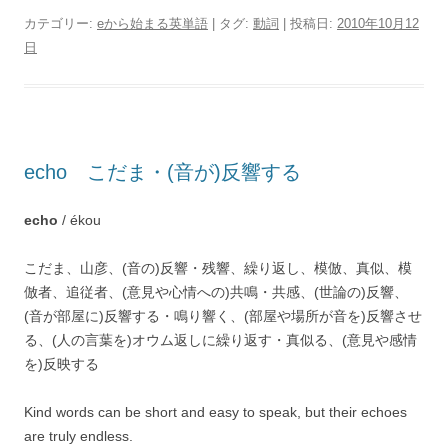
カテゴリー:
eから始まる英単語
| タグ:
動詞
| 投稿日:
2010年10月12
日
echo こだま・(音が)反響する
echo
/ ékou
こだま、山彦、(音の)反響・残響、繰り返し、模倣、真似、模
倣者、追従者、(意見や心情への)共鳴・共感、(世論の)反響、
(音が部屋に)反響する・鳴り響く、(部屋や場所が音を)反響させ
る、(人の言葉を)オウム返しに繰り返す・真似る、(意見や感情
を)反映する
Kind words can be short and easy to speak, but their echoes
are truly endless.