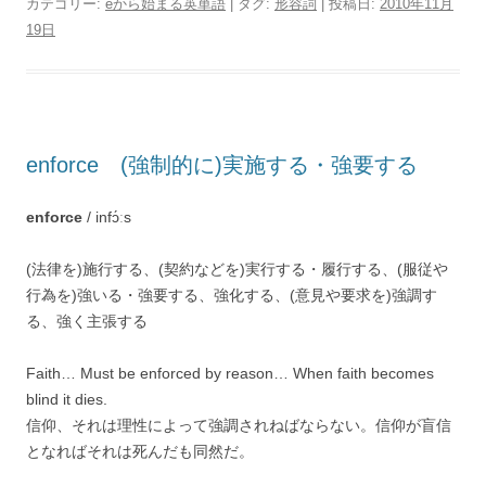
カテゴリー:
eから始まる英単語
| タグ:
形容詞
| 投稿日:
2010年11月
19日
enforce (強制的に)実施する・強要する
enforce
/ infɔ́ːs
(法律を)施行する、(契約などを)実行する・履行する、(服従や
行為を)強いる・強要する、強化する、(意見や要求を)強調す
る、強く主張する
Faith… Must be enforced by reason… When faith becomes
blind it dies.
信仰、それは理性によって強調されねばならない。信仰が盲信
となればそれは死んだも同然だ。