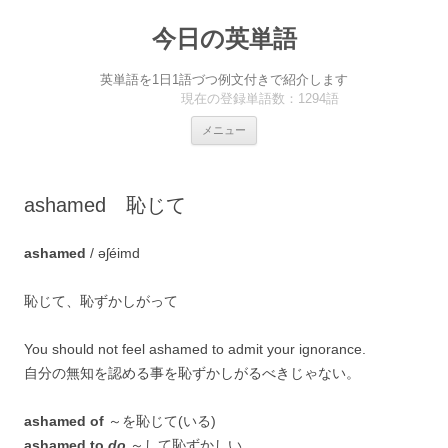
今日の英単語
英単語を1日1語づつ例文付きで紹介します
現在の登録単語数：1294語
コ
メニュー
ン
テ
ン
ツ
へ
ashamed 恥じて
ス
キ
ッ
プ
ashamed
/ əʃéimd
恥じて、恥ずかしがって
You should not feel ashamed to admit your ignorance.
自分の無知を認める事を恥ずかしがるべきじゃない。
ashamed of
～を恥じて(いる)
ashamed to
do
～して恥ずかしい