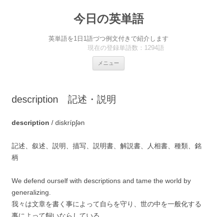
今日の英単語
英単語を1日1語づつ例文付きで紹介します
現在の登録単語数：1294語
コ
メニュー
ン
テ
ン
ツ
へ
description 記述・説明
ス
キ
ッ
プ
description
/ diskrípʃən
記述、叙述、説明、描写、説明書、解説書、人相書、種類、銘
柄
We defend ourself with descriptions and tame the world by
generalizing.
我々は文章を書く事によって自らを守り、世の中を一般化する
事によって飼いならしている。