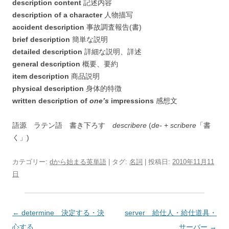
description content
記述内容
description of a character
人物描写
accident description
事故調査報告(書)
brief description
簡単な説明
detailed description
詳細な説明、詳述
general description
概要、要約
item description
商品説明
physical description
身体的特徴
written description of
one’s
impressions
感想文
語源 ラテン語 書き下ろす
describere
(
de-
+
scribere
「書
く」)
カテゴリー:
dから始まる英単語
| タグ:
名詞
| 投稿日:
2010年11月11
日
投
←
determine 決定する・決
server 給仕人・給仕道具・
稿
心する
サーバー
→