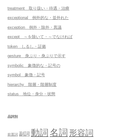
treatment 取り扱い・待遇・治療
exceptional 例外的な・並外れた
exception 例外・除外・異議
except ～を除いて・～でなければ
token しるし・証拠
gesture 身ぶり・身ぶりで示す
symbolic 象徴的な・記号の
symbol 象徴・記号
hierarchy 階層・階層制度
status 地位・身分・状態
品詞別
名詞
動詞
形容詞
副詞
前置詞