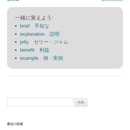
ナ
ビ
一緒に覚えよう:
ゲ
brief 手短な
ー
explanation 説明
シ
jelly ゼリー・ジャム
ョ
benefit 利益
ン
example 例・実例
検
索:
最近の投稿