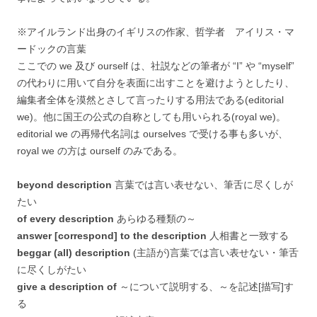
※アイルランド出身のイギリスの作家、哲学者 アイリス・マ
ードックの言葉
ここでの we 及び ourself は、社説などの筆者が “I” や “myself”
の代わりに用いて自分を表面に出すことを避けようとしたり、
編集者全体を漠然とさして言ったりする用法である(editorial
we)。他に国王の公式の自称としても用いられる(royal we)。
editorial we の再帰代名詞は ourselves で受ける事も多いが、
royal we の方は ourself のみである。
beyond description
言葉では言い表せない、筆舌に尽くしが
たい
of every description
あらゆる種類の～
answer [correspond] to the description
人相書と一致する
beggar (all) description
(主語が)言葉では言い表せない・筆舌
に尽くしがたい
give a description of
～について説明する、～を記述[描写]す
る