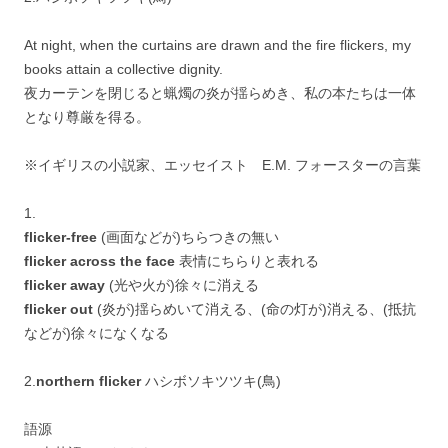
At night, when the curtains are drawn and the fire flickers, my
books attain a collective dignity.
夜カーテンを閉じると蝋燭の炎が揺らめき、私の本たちは一体
となり尊厳を得る。
※イギリスの小説家、エッセイスト E.M. フォースターの言葉
1.
flicker-free
(画面などが)ちらつきの無い
flicker across the face
表情にちらりと表れる
flicker away
(光や火が)徐々に消える
flicker out
(炎が)揺らめいて消える、(命の灯が)消える、(抵抗
などが)徐々になくなる
2.
northern flicker
ハシボソキツツキ(鳥)
語源