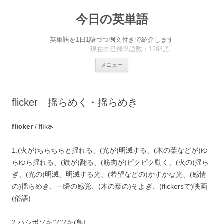
今日の英単語
英単語を1日1語づつ例文付きで紹介します
現在の登録単語数：1294語
コ
メニュー
ン
テ
ン
ツ
へ
flicker 揺らめく・揺らめき
ス
キ
ッ
プ
flicker
/ flíkɚ
1.(火が)ちらちらと揺れる、(光が)明滅する、(木の葉などが)ゆ
らゆら揺れる、(旗が)翻る、(筋肉が)ピクピク動く、(火の)揺ら
ぎ、(光の)明滅、明滅する光、(希望などの)かすかな光、(感情
の)揺らめき、一瞬の感覚、(木の葉の)そよぎ、(flickersで)映画
(俗語)
2.ハシボソキツツキ(鳥)