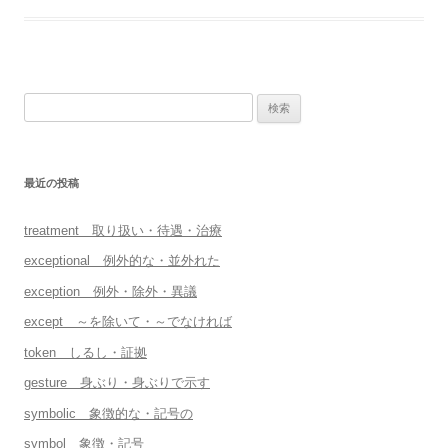
検
索:
最近の投稿
treatment 取り扱い・待遇・治療
exceptional 例外的な・並外れた
exception 例外・除外・異議
except ～を除いて・～でなければ
token しるし・証拠
gesture 身ぶり・身ぶりで示す
symbolic 象徴的な・記号の
symbol 象徴・記号