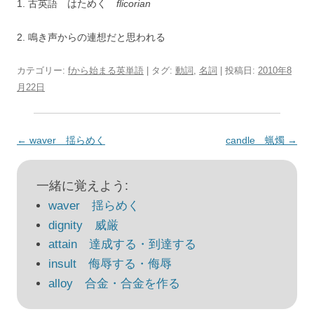
1. 古英語 はためく
flicorian
2. 鳴き声からの連想だと思われる
カテゴリー:
fから始まる英単語
| タグ:
動詞
,
名詞
| 投稿日:
2010年8
月22日
投
←
waver 揺らめく
candle 蝋燭
→
稿
ナ
一緒に覚えよう:
ビ
waver 揺らめく
ゲ
dignity 威厳
ー
attain 達成する・到達する
シ
insult 侮辱する・侮辱
ョ
alloy 合金・合金を作る
ン