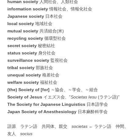
human society
人間社会、人類社会
information society
情報社会、情報化社会
Japanese society
日本社会
local society
地域社会
mutual society
共済組合(米)
recycling society
循環型社会
secret society
秘密結社
status society
身分社会
surveillance society
監視社会
tribal society
部族社会
unequal society
格差社会
welfare society
福祉社会
(the) Society of [for]
～協会、～学会、～組合
Society of Jesus
イエズス会、”
Societas Iesu
(ラテン語)”
The Society for Japanese Linguistics
日本語学会
Japan Society of Anesthesiology
日本麻酔科学会
語源 ラテン語 共同体、親交
societas
← ラテン語 仲間、
友人
socius