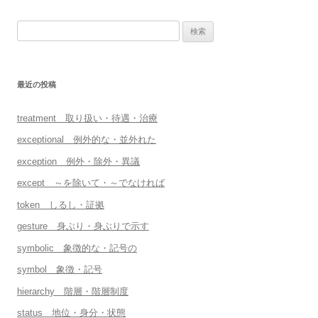
検
索:
最近の投稿
treatment 取り扱い・待遇・治療
exceptional 例外的な・並外れた
exception 例外・除外・異議
except ～を除いて・～でなければ
token しるし・証拠
gesture 身ぶり・身ぶりで示す
symbolic 象徴的な・記号の
symbol 象徴・記号
hierarchy 階層・階層制度
status 地位・身分・状態