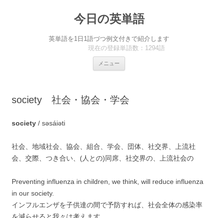
今日の英単語
英単語を1日1語づつ例文付きで紹介します
現在の登録単語数：1294語
コ
メニュー
ン
テ
ン
ツ
へ
society 社会・協会・学会
ス
キ
ッ
プ
society
/ səsáiəti
社会、地域社会、協会、組合、学会、団体、社交界、上流社
会、交際、つき合い、(人との)同席、社交界の、上流社会の
Preventing influenza in children, we think, will reduce influenza
in our society.
インフルエンザを子供達の間で予防すれば、社会全体の感染率
を減らせると我々は考えます。