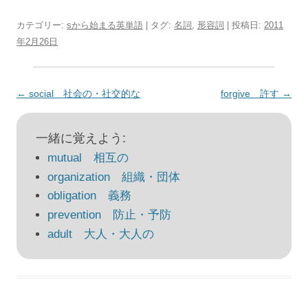
カテゴリー:
sから始まる英単語
| タグ:
名詞
,
形容詞
| 投稿日:
2011
年2月26日
投
←
social 社会の・社交的な
forgive 許す
→
稿
ナ
一緒に覚えよう:
ビ
mutual 相互の
ゲ
organization 組織・団体
ー
obligation 義務
シ
prevention 防止・予防
ョ
adult 大人・大人の
ン