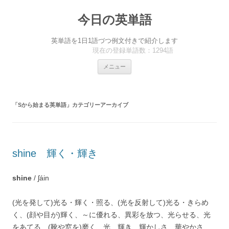
今日の英単語
英単語を1日1語づつ例文付きで紹介します
現在の登録単語数：1294語
コ
メニュー
ン
テ
ン
ツ
へ
「
Sから始まる英単語
」カテゴリーアーカイブ
ス
キ
ッ
プ
shine 輝く・輝き
shine
/ ʃáin
(光を発して)光る・輝く・照る、(光を反射して)光る・きらめ
く、(顔や目が)輝く、～に優れる、異彩を放つ、光らせる、光
をあてる、(靴や窓を)磨く、光、輝き、輝かしさ、華やかさ、