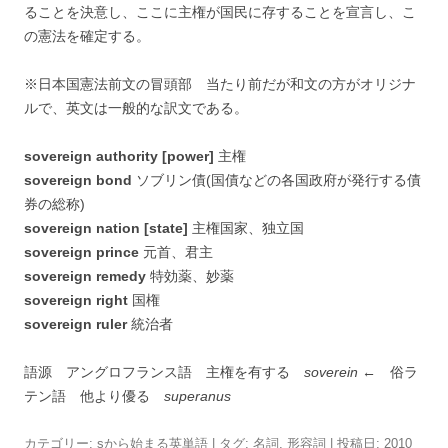
ることを決意し、ここに主権が国民に存することを宣言し、こ
の憲法を確定する。
※日本国憲法前文の冒頭部 当たり前だが和文の方がオリジナ
ルで、英文は一般的な訳文である。
sovereign authority [power]
主権
sovereign bond
ソブリン債(国債などの各国政府が発行する債
券の総称)
sovereign nation [state]
主権国家、独立国
sovereign prince
元首、君主
sovereign remedy
特効薬、妙薬
sovereign right
国権
sovereign ruler
統治者
語源 アングロフランス語 主権を有する
soverein
← 俗ラ
テン語 他より優る
superanus
カテゴリー:
sから始まる英単語
| タグ:
名詞
,
形容詞
| 投稿日:
2010