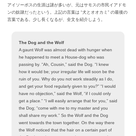
アイソーポスの生涯は謎が多いが、元はサモスの市民イアドモ
ンの奴隷だったという。上記の言葉は “犬とオオカミ” の最後の
言葉である。少し長くなるが、全文を紹介しよう。
The Dog and the Wolf
A gaunt Wolf was almost dead with hunger when
he happened to meet a House-dog who was
passing by. “Ah, Cousin,” said the Dog. “I knew
how it would be; your irregular life will soon be the
ruin of you. Why do you not work steadily as I do,
and get your food regularly given to you?” “I would
have no objection,” said the Wolf, “if I could only
get a place.” “I will easily arrange that for you,” said
the Dog; “come with me to my master and you
shall share my work.” So the Wolf and the Dog
went towards the town together. On the way there
the Wolf noticed that the hair on a certain part of