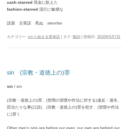
cash-starved
現金に飢えた
fashion-starved
流行に敏感な
語源 古英語 死ぬ
steorfan
カテゴリー:
sから始まる英単語
| タグ:
動詞
| 投稿日:
2010年5月7日
sin (宗教・道徳上の)罪
sin
/ sín
(宗教・道徳上の)罪、(世間の習慣や作法に対する)違反・過失、
罰当たりな事(口語)、(宗教・道徳上の)罪を犯す、(習慣や作法
に)背く
Other men’s sins are before our eyes; our own are behind our