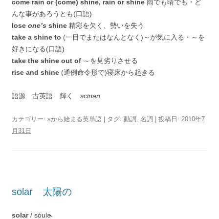
come rain or (come) shine, rain or shine
雨でも晴でも・ど
んな事があろうとも(口語)
lose
one’s
shine
精彩を欠く、勢いを失う
take a shine to
(一目でまたはなんとなく)～が気に入る・～を
好きになる(口語)
take the shine out of
～を見劣りさせる
rise and shine
(通例命令形で)寝床から起きる
語源 古英語 輝く
scīnan
カテゴリー:
sから始まる英単語
| タグ:
動詞
,
名詞
| 投稿日:
2010年7
月31日
solar 太陽の
solar
/ sóulɚ