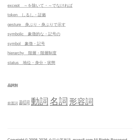
except ～を除いて・～でなければ
token しるし・証拠
gesture 身ぶり・身ぶりで示す
symbolic 象徴的な・記号の
symbol 象徴・記号
hierarchy 階層・階層制度
status 地位・身分・状態
品詞別
名詞
動詞
形容詞
副詞
前置詞
Copyright © 2008-2026
今日の英単語
, mage8.com All Rights Reserved