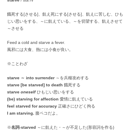
starve
/ stáːrv
餓死する[させる]、飢え死にする[させる]、飢えに苦しむ、ひも
じい思いをする、～に飢えている、～を切望する、飢えさせて
～させる
Feed a cold and starve a fever.
風邪には大食、熱には小食が良い。
※ことわざ
starve ～ into surrender
～を兵糧攻めする
starve [be starved] to death
餓死する
starve
oneself
ひもじい思いをする
(be) starving for affection
愛情に飢えている
feel starved for accuracy
正確さにひどく拘る
I am starving.
腹ペコだよ。
※
名詞-starved
～に飢えた・～が不足した(形容詞を作る)