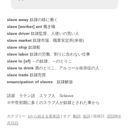
slave away
奴隷の様に働く
slave [worker] ant
働き蟻
slave driver
奴隷監督、人使いの荒い人
slave market
奴隷市場、職業安定所(米俗)
slave ship
奴隷船
slave labor
奴隷の労働、割りに合わない仕事
slave to [of]
～の奴隷、～のとりこ
slave to drink
酒のとりこ、アルコール依存症の人
slave trade
奴隷売買
emancipation of slaves
奴隷解放
語源 ラテン語 スラブ人
Sclavus
※中世初期に多くのスラブ人が奴隷とされた事から
カテゴリー:
sから始まる英単語
| タグ:
動詞
,
名詞
| 投稿日:
2010年4
月21日