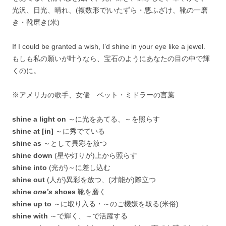
光沢、日光、晴れ、(複数形で)いたずら・悪ふざけ、靴の一磨
き・靴磨き(米)
If I could be granted a wish, I’d shine in your eye like a jewel.
もしも私の願いが叶うなら、宝石のようにあなたの目の中で輝
くのに。
※アメリカの歌手、女優 ベット・ミドラーの言葉
shine a light on
～に光をあてる、～を照らす
shine at [in]
～に秀でている
shine as
～として異彩を放つ
shine down
(星や灯りが)上から照らす
shine into
(光が)～に差し込む
shine out
(人が)異彩を放つ、(才能が)際立つ
shine
one’s
shoes
靴を磨く
shine up to
～に取り入る・～のご機嫌を取る(米俗)
shine with
～で輝く、～で活躍する