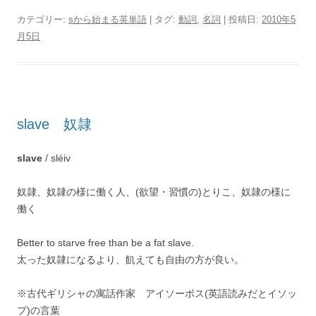
カテゴリー:
sから始まる英単語
| タグ:
動詞
,
名詞
| 投稿日:
2010年5
月5日
slave 奴隷
slave
/ sléiv
奴隷、奴隷の様に働く人、(欲望・習慣の)とりこ、奴隷の様に
働く
Better to starve free than be a fat slave.
太った奴隷になるより、飢えても自由の方が良い。
※古代ギリシャの寓話作家 アイソーポス(英語読みだとイソッ
プ)の言葉