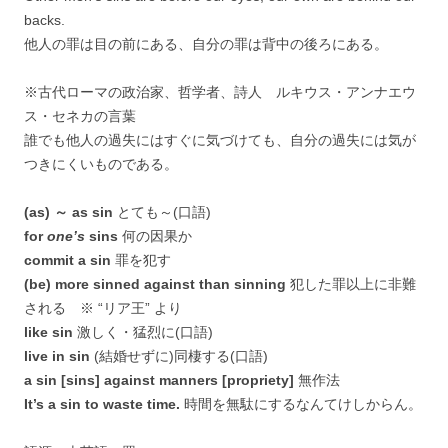
backs.
他人の罪は目の前にある、自分の罪は背中の後ろにある。
※古代ローマの政治家、哲学者、詩人 ルキウス・アンナエウ
ス・セネカの言葉
誰でも他人の過失にはすぐに気づけても、自分の過失には気が
つきにくいものである。
(as) ～ as sin
とても～(口語)
for
one’s
sins
何の因果か
commit a sin
罪を犯す
(be) more sinned against than sinning
犯した罪以上に非難
される ※ “リア王” より
like sin
激しく・猛烈に(口語)
live in sin
(結婚せずに)同棲する(口語)
a sin [sins] against manners [propriety]
無作法
It’s a sin to waste time.
時間を無駄にするなんてけしからん。