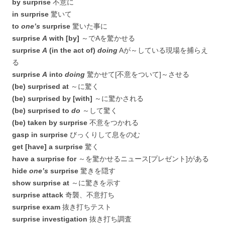
by surprise
不意に
in surprise
驚いて
to
one’s
surprise
驚いた事に
surprise
A
with [by]
～でAを驚かせる
surprise
A
(in the act of)
doing
Aが～している現場を捕らえ
る
surprise
A
into
doing
驚かせて[不意をついて]～させる
(be) surprised at
～に驚く
(be) surprised by [with]
～に驚かされる
(be) surprised to
do
～して驚く
(be) taken by surprise
不意をつかれる
gasp in surprise
びっくりして息をのむ
get [have] a surprise
驚く
have a surprise for
～を驚かせるニュース[プレゼント]がある
hide
one’s
surprise
驚きを隠す
show surprise at
～に驚きを示す
surprise attack
奇襲、不意打ち
surprise exam
抜き打ちテスト
surprise investigation
抜き打ち調査