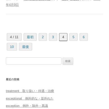
年4月9日
4 / 11
最初
2
3
4
5
6
10
最後
検
索:
最近の投稿
treatment 取り扱い・待遇・治療
exceptional 例外的な・並外れた
exception 例外・除外・異議