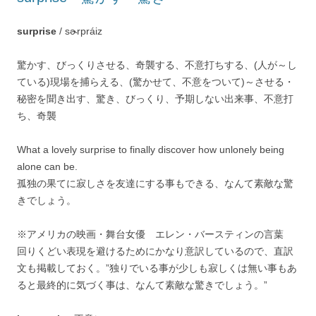
surprise
/ sɚrpráiz
驚かす、びっくりさせる、奇襲する、不意打ちする、(人が～し
ている)現場を捕らえる、(驚かせて、不意をついて)～させる・
秘密を聞き出す、驚き、びっくり、予期しない出来事、不意打
ち、奇襲
What a lovely surprise to finally discover how unlonely being
alone can be.
孤独の果てに寂しさを友達にする事もできる、なんて素敵な驚
きでしょう。
※アメリカの映画・舞台女優 エレン・バースティンの言葉
回りくどい表現を避けるためにかなり意訳しているので、直訳
文も掲載しておく。”独りでいる事が少しも寂しくは無い事もあ
ると最終的に気づく事は、なんて素敵な驚きでしょう。”