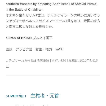
southern frontiers by defeating Shah Ismail of Safavid Persia,
in the Battle of Chaldiran.
オスマン皇帝セリム1世は、チャルディラーンの戦いにおいてサ
ファヴィー朝ペルシアのイスマーイール1世を破り、帝国の東方
と南方に広大な領土を獲得した。
sultan of Brunei
ブルネイ国王
語源 アラビア語 君主、権力
sulṭān
カテゴリー:
sから始まる英単語
| タグ:
名詞
| 投稿日:
2010年4月16
日
sovereign 主権者・元首