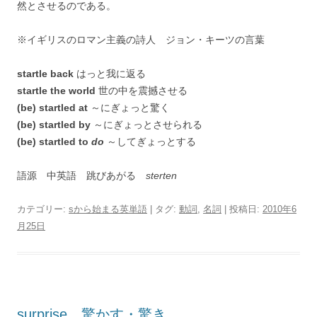
然とさせるのである。
※イギリスのロマン主義の詩人 ジョン・キーツの言葉
startle back
はっと我に返る
startle the world
世の中を震撼させる
(be) startled at
～にぎょっと驚く
(be) startled by
～にぎょっとさせられる
(be) startled to
do
～してぎょっとする
語源 中英語 跳びあがる
sterten
カテゴリー:
sから始まる英単語
| タグ:
動詞
,
名詞
| 投稿日:
2010年6
月25日
surprise 驚かす・驚き