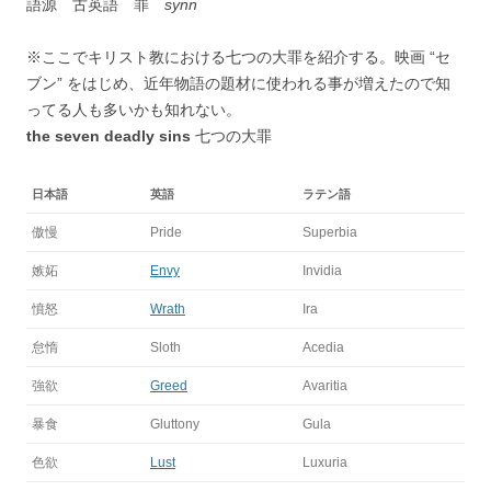
語源 古英語 罪
synn
※ここでキリスト教における七つの大罪を紹介する。映画 “セ
ブン” をはじめ、近年物語の題材に使われる事が増えたので知
ってる人も多いかも知れない。
the seven deadly sins
七つの大罪
日本語
英語
ラテン語
傲慢
Pride
Superbia
嫉妬
Envy
Invidia
憤怒
Wrath
Ira
怠惰
Sloth
Acedia
強欲
Greed
Avaritia
暴食
Gluttony
Gula
色欲
Lust
Luxuria