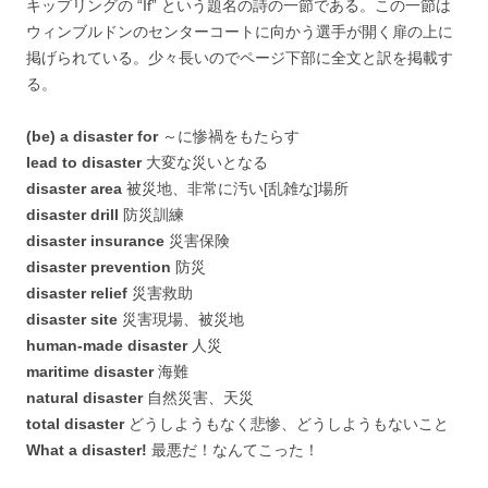
キップリングの “If” という題名の詩の一節である。この一節は
ウィンブルドンのセンターコートに向かう選手が開く扉の上に
掲げられている。少々長いのでページ下部に全文と訳を掲載す
る。
(be) a disaster for
～に惨禍をもたらす
lead to disaster
大変な災いとなる
disaster area
被災地、非常に汚い[乱雑な]場所
disaster drill
防災訓練
disaster insurance
災害保険
disaster prevention
防災
disaster relief
災害救助
disaster site
災害現場、被災地
human-made disaster
人災
maritime disaster
海難
natural disaster
自然災害、天災
total disaster
どうしようもなく悲惨、どうしようもないこと
What a disaster!
最悪だ！なんてこった！