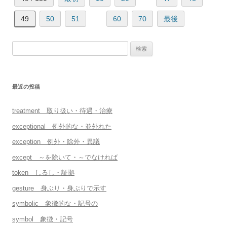
49
50
51
60
70
最後
検
索:
最近の投稿
treatment 取り扱い・待遇・治療
exceptional 例外的な・並外れた
exception 例外・除外・異議
except ～を除いて・～でなければ
token しるし・証拠
gesture 身ぶり・身ぶりで示す
symbolic 象徴的な・記号の
symbol 象徴・記号