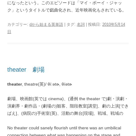
になったという。このエピソードは「マイ・ボーイ・ジャッ
ク」というタイトルで戯曲化され、近年映画化もされている。
カテゴリー:
dから始まる英単語
| タグ:
名詞
| 投稿日:
2010年5月14
日
theater 劇場
theater
, theatre(英)/ θíːətɚ, θíətɚ
劇場、映画館(英では cinema)、(通例 the theater で)劇・演劇・
演劇界・劇作品・(劇場の)観客、階段教室[講堂]、劇の上演[でき
ばえ]、(病院の)手術室(英)、活動の舞台[現場]、戦域、戦域の
No theater could sanely flourish until there was an umbilical
connection between what was happening on the stage and