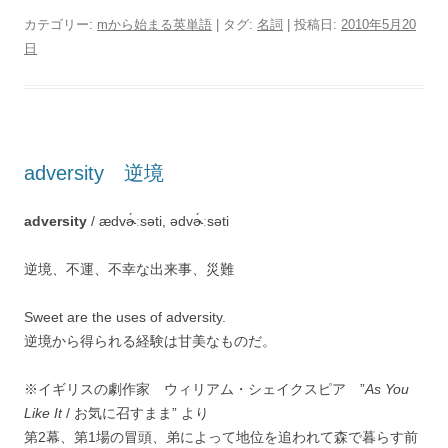
カテゴリー:
mから始まる英単語
| タグ:
名詞
| 投稿日:
2010年5月20
日
adversity 逆境
adversity
/ ædvɚ́ːsəti, ədvɚ́ːsəti
逆境、不運、不幸な出来事、災難
Sweet are the uses of adversity.
逆境から得られる経験は甘美なものだ。
※イギリスの劇作家 ウィリアム・シェイクスピア ”
As You
Like It
/ お気に召すまま” より
第2幕、第1場の冒頭、弟によって地位を追われて森で暮らす前