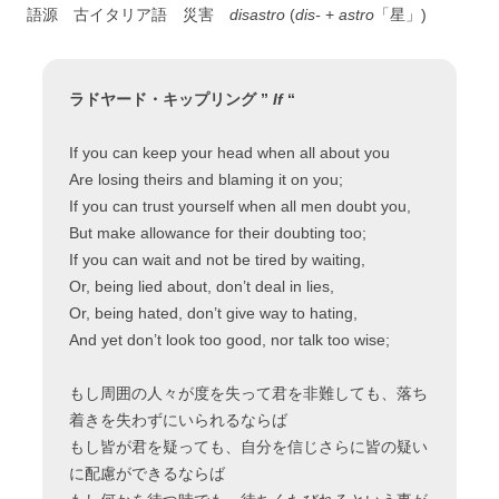
語源 古イタリア語 災害
disastro
(
dis-
+
astro
「星」)
ラドヤード・キップリング ”
If
“
If you can keep your head when all about you
Are losing theirs and blaming it on you;
If you can trust yourself when all men doubt you,
But make allowance for their doubting too;
If you can wait and not be tired by waiting,
Or, being lied about, don’t deal in lies,
Or, being hated, don’t give way to hating,
And yet don’t look too good, nor talk too wise;
もし周囲の人々が度を失って君を非難しても、落ち
着きを失わずにいられるならば
もし皆が君を疑っても、自分を信じさらに皆の疑い
に配慮ができるならば