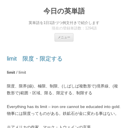
今日の英単語
英単語を1日1語づつ例文付きで紹介します
現在の登録単語数：1294語
コ
メニュー
ン
テ
ン
ツ
へ
limit 限度・限定する
ス
キ
ッ
プ
limit
/ límit
限度、限界(線)、極限、制限、(しばしば複数形で)境界線、(複
数形で)範囲・区域、限る、限定する、制限する
Everything has its limit – iron ore cannot be educated into gold.
物事には限度ってものがある。鉄鉱石が金に変わる事はない。
※アメリカの作家 マーク・トウェインの言葉