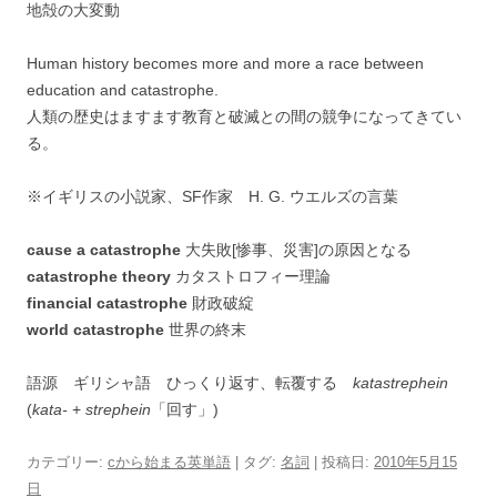
地殻の大変動
Human history becomes more and more a race between
education and catastrophe.
人類の歴史はますます教育と破滅との間の競争になってきてい
る。
※イギリスの小説家、SF作家 H. G. ウエルズの言葉
cause a catastrophe
大失敗[惨事、災害]の原因となる
catastrophe theory
カタストロフィー理論
financial catastrophe
財政破綻
world catastrophe
世界の終末
語源 ギリシャ語 ひっくり返す、転覆する
katastrephein
(
kata-
+
strephein
「回す」)
カテゴリー:
cから始まる英単語
| タグ:
名詞
| 投稿日:
2010年5月15
日