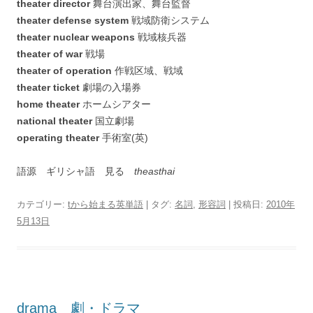
theater director
舞台演出家、舞台監督
theater defense system
戦域防衛システム
theater nuclear weapons
戦域核兵器
theater of war
戦場
theater of operation
作戦区域、戦域
theater ticket
劇場の入場券
home theater
ホームシアター
national theater
国立劇場
operating theater
手術室(英)
語源 ギリシャ語 見る
theasthai
カテゴリー:
tから始まる英単語
| タグ:
名詞
,
形容詞
| 投稿日:
2010年
5月13日
drama 劇・ドラマ