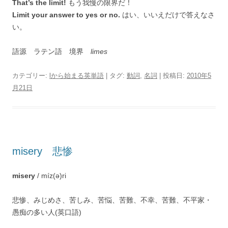
That’s the limit!
もう我慢の限界だ！
Limit your answer to yes or no.
はい、いいえだけで答えなさ
い。
語源 ラテン語 境界
limes
カテゴリー:
lから始まる英単語
| タグ:
動詞
,
名詞
| 投稿日:
2010年5
月21日
misery 悲惨
misery
/ míz(ə)ri
悲惨、みじめさ、苦しみ、苦悩、苦難、不幸、苦難、不平家・
愚痴の多い人(英口語)