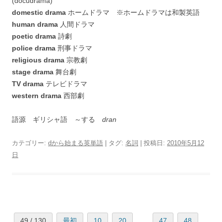
(docudrama)
domestic drama
ホームドラマ ※ホームドラマは和製英語
human drama
人間ドラマ
poetic drama
詩劇
police drama
刑事ドラマ
religious drama
宗教劇
stage drama
舞台劇
TV drama
テレビドラマ
western drama
西部劇
語源 ギリシャ語 ～する
dran
カテゴリー:
dから始まる英単語
| タグ:
名詞
| 投稿日:
2010年5月12
日
49 / 130
最初
10
20
47
48