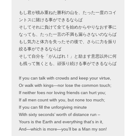
もし君が積み重ねた勝利の山を、たった一度のコイ
ントスに賭ける事ができるならば
そしてそれに負けて全てを始めからやりなおす事に
なっても、たった一言の不満も漏らさないのならば
もし気力と体力を失ったその後で、さらに力を振り
絞る事ができるならば
そして自分を「がんばれ！」と励ます意思以外に何
も残って無くとも、頑張り続ける事ができるならば
If you can talk with crowds and keep your virtue,
Or walk with kings—nor lose the common touch;
If neither foes nor loving friends can hurt you;
If all men count with you, but none too much;
If you can fill the unforgiving minute
With sixty seconds’ worth of distance run –
Yours is the Earth and everything that’s in it,
And—which is more—you’ll be a Man my son!