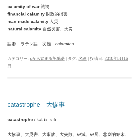
calamity of war
戦禍
financial calamity
財政的損害
man-made calamity
人災
natural calamity
自然災害、天災
語源 ラテン語 災難
calamitas
カテゴリー:
cから始まる英単語
| タグ:
名詞
| 投稿日:
2010年5月16
日
catastrophe 大惨事
catastrophe
/ kətǽstrəfi
大惨事、大災害、大事故、大失敗、破滅、破局、悲劇的結末、