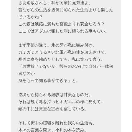
さあ追放されし、我が同輩に兄弟達よ、
昔ながらの生活を虚飾に彩られた生活よりも楽しん
でいるかね？
この森は嫉妬に満ちた宮殿よりも安全だろう？
ここではアダムの犯した罪に縛られる事もない。
まず季節が違う。氷の牙が私に噛み付き、
ガミガミとうるさい北風が私の体を凍えさせて、
寒さに身を縮めたとしても、私は笑って言う、
「お世辞じゃないが、彼らのおかげで自分が一体何
者なのか
身をもって知る事ができる」と。
逆境から得られる経験は甘美なものだ。
それは醜く毒を持つヒキガエルの様に見えて、
頭の中には貴重な宝石を宿している。
そして街中の喧騒を離れた我らの生活も、
木々の言葉を聞き、小川の本を読み、