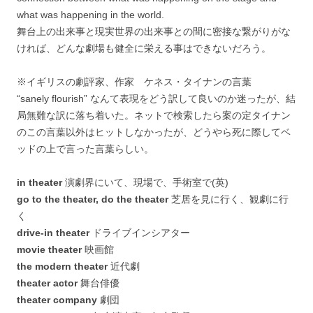
what was happening in the world.
舞台上の出来事と現実世界の出来事との間に密接な繋がりがな
ければ、どんな劇場も健全に栄える事はできないだろう。
※イギリスの劇評家、作家 ケネス・タイナンの言葉
“sanely flourish” なんて表現をどう訳して良いのか迷ったが、結
局無難な訳に落ち着いた。ネットで検索したら案の定タイナン
のこの言葉以外はヒットしなかったが、どうやら死に際してベ
ッドの上で言った言葉らしい。
in theater
演劇界にいて、現場で、手術室で(英)
go to the theater, do the theater
芝居を見に行く、観劇に行
く
drive-in theater
ドライブインシアター
movie theater
映画館
the modern theater
近代劇
theater actor
舞台俳優
theater company
劇団