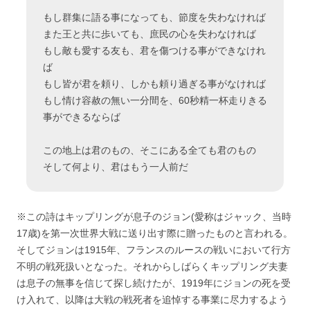
もし群集に語る事になっても、節度を失わなければ
また王と共に歩いても、庶民の心を失わなければ
もし敵も愛する友も、君を傷つける事ができなけれ
ば
もし皆が君を頼り、しかも頼り過ぎる事がなければ
もし情け容赦の無い一分間を、60秒精一杯走りきる
事ができるならば
この地上は君のもの、そこにある全ても君のもの
そして何より、君はもう一人前だ
※この詩はキップリングが息子のジョン(愛称はジャック、当時
17歳)を第一次世界大戦に送り出す際に贈ったものと言われる。
そしてジョンは1915年、フランスのルースの戦いにおいて行方
不明の戦死扱いとなった。それからしばらくキップリング夫妻
は息子の無事を信じて探し続けたが、1919年にジョンの死を受
け入れて、以降は大戦の戦死者を追悼する事業に尽力するよう