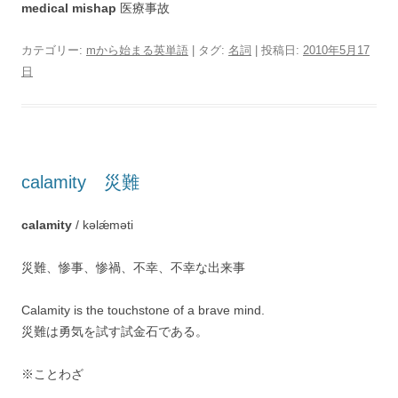
medical mishap
医療事故
カテゴリー:
mから始まる英単語
| タグ:
名詞
| 投稿日:
2010年5月17
日
calamity 災難
calamity
/ kəlǽməti
災難、惨事、惨禍、不幸、不幸な出来事
Calamity is the touchstone of a brave mind.
災難は勇気を試す試金石である。
※ことわざ