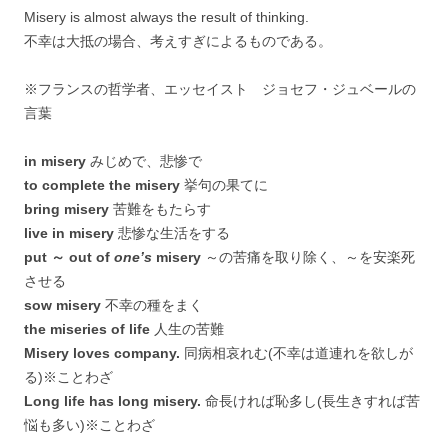
Misery is almost always the result of thinking.
不幸は大抵の場合、考えすぎによるものである。
※フランスの哲学者、エッセイスト ジョセフ・ジュベールの
言葉
in misery
みじめで、悲惨で
to complete the misery
挙句の果てに
bring misery
苦難をもたらす
live in misery
悲惨な生活をする
put ～ out of
one’s
misery
～の苦痛を取り除く、～を安楽死
させる
sow misery
不幸の種をまく
the miseries of life
人生の苦難
Misery loves company.
同病相哀れむ(不幸は道連れを欲しが
る)※ことわざ
Long life has long misery.
命長ければ恥多し(長生きすれば苦
悩も多い)※ことわざ