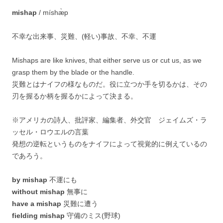
mishap
/ míshæ̀p
不幸な出来事、災難、(軽い)事故、不幸、不運
Mishaps are like knives, that either serve us or cut us, as we
grasp them by the blade or the handle.
災難とはナイフの様なものだ。役に立つか手を切るかは、その
刃を握るか柄を握るかによって決まる。
※アメリカの詩人、批評家、編集者、外交官 ジェイムズ・ラ
ッセル・ロウエルの言葉
発想の逆転というものをナイフによって視覚的に例えているの
であろう。
by mishap
不運にも
without mishap
無事に
have a mishap
災難に遭う
fielding mishap
守備のミス(野球)