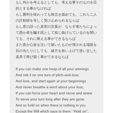
もし何かを考えるとしても、考える事そのものを目
的とする事がなければ
もし勝利を味わっても敗北を舐めても、これら二人
の詐欺師を等しく受け止められるならば
もし君の語った真実の言葉が、ならず者たちによっ
て愚か者を騙す罠として捻じ曲げらているのを聞い
ても、それに耐える事ができるならば
また君が心血を注いで築いたものが壊される場面を
目の当たりにしても、破片を拾い上げて使い古した
道具で再び築く事ができるならば
If you can make one heap of all your winnings
And risk it on one turn of pitch-and-toss,
And lose, and start again at your beginnings
And never breathe a word about your loss;
If you can force your heart and nerve and sinew
To serve your turn long after they are gone,
And so hold on when there is nothing in you
Except the Will which says to them: “Hold on”;