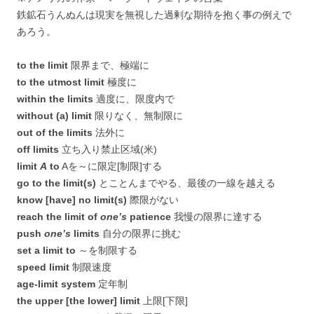
鉄鉱石うんぬんは現実を無視した過剰な期待を抱く事の例えで
あろう。
to the limit
限界まで、極端に
to the utmost limit
極度に
within the limits
適度に、限度内で
without (a) limit
限りなく、無制限に
out of the limits
法外に
off limits
立ち入り禁止区域(米)
limit
A
to
Aを～に限定[制限]する
go to the limit(s)
とことんまでやる、最後の一線を越える
know [have] no limit(s)
際限がない
reach the limit of
one’s
patience
我慢の限界に達する
push
one’s
limits
自分の限界に挑む
set a limit to
～を制限する
speed limit
制限速度
age-limit system
定年制
the upper [the lower] limit
上限[下限]