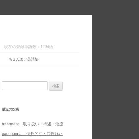
現在の登録単語数：1294語
ちょんまげ英語塾
検
索:
最近の投稿
treatment 取り扱い・待遇・治療
exceptional 例外的な・並外れた