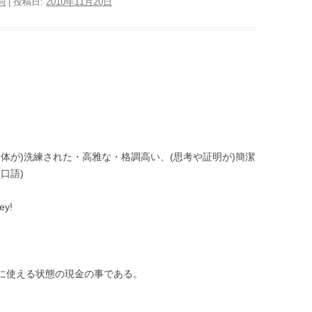
詞
| 投稿日:
2010年11月20日
体が)洗練された・高雅な・格調高い、(思考や証明が)簡潔
口語)
ey!
てすぐに使える状態の現金の事である。