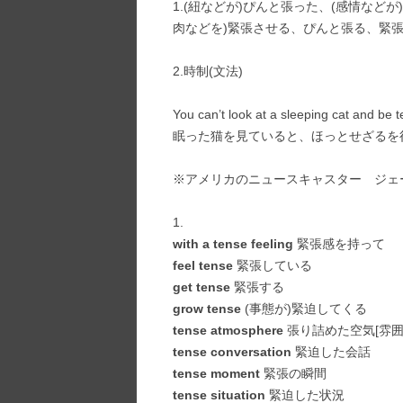
1.(紐などが)ぴんと張った、(感情など
肉などを)緊張させる、ぴんと張る、緊
2.時制(文法)
You can’t look at a sleeping cat and be t
眠った猫を見ていると、ほっとせざるを
※アメリカのニュースキャスター ジェ
1.
with a tense feeling
緊張感を持って
feel tense
緊張している
get tense
緊張する
grow tense
(事態が)緊迫してくる
tense atmosphere
張り詰めた空気[雰囲
tense conversation
緊迫した会話
tense moment
緊張の瞬間
tense situation
緊迫した状況