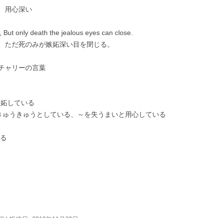
、用心深い
, But only death the jealous eyes can close.
、ただ死のみが嫉妬深い目を閉じる。
チャリーの言葉
妬している
きゅうきゅうとしている、～を失うまいと用心している
る