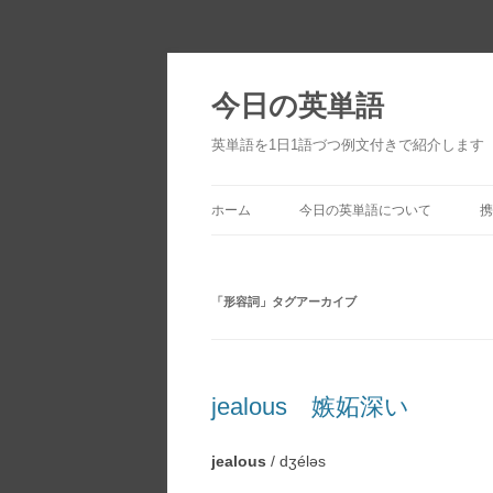
今日の英単語
英単語を1日1語づつ例文付きで紹介します
ホーム
今日の英単語について
携
「
形容詞
」タグアーカイブ
jealous 嫉妬深い
jealous
/ dʒéləs