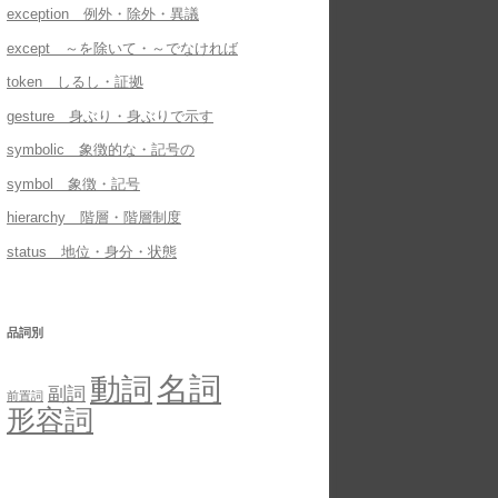
exception 例外・除外・異議
except ～を除いて・～でなければ
token しるし・証拠
gesture 身ぶり・身ぶりで示す
symbolic 象徴的な・記号の
symbol 象徴・記号
hierarchy 階層・階層制度
status 地位・身分・状態
品詞別
名詞
動詞
副詞
前置詞
形容詞