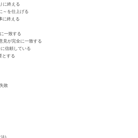
りに終える
に～を仕上げる
事に終える
に一致する
意見が完全に一致する
に信頼している
要とする
失敗
法)