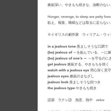
嫉妬深い、やきもち焼きな、油断のない
Hunger, revenge, to sleep are petty foes
飢え、報復、睡眠などは取るに足らない
※イギリスの劇作家 ウィリアム・ウィ
in a jealous tone
羨ましそうな口調で
(be) jealous of
～を妬んでいる、～に嫉
(be) jealous of
one’s
～
～を守るのに
get jealous
嫉妬する、やきもちを焼く
watch with a jealous eye
用心深く見守
jealous eyes
嫉妬のまなざし
jealous look
羨ましそうな顔つき
the jealous type
やきもち焼き
語源 ラテン語 熱意、熱中
zelus