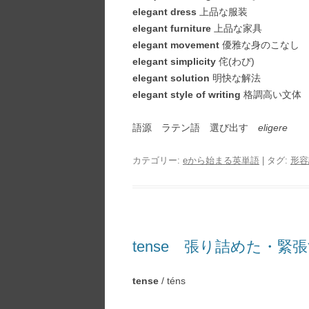
elegant dress
上品な服装
elegant furniture
上品な家具
elegant movement
優雅な身のこなし
elegant simplicity
侘(わび)
elegant solution
明快な解法
elegant style of writing
格調高い文体
語源 ラテン語 選び出す
eligere
カテゴリー:
eから始まる英単語
| タグ:
形容
tense 張り詰めた・緊
tense
/ téns