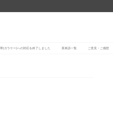
コ
ン
帯(ガラケー)への対応を終了しました
英単語一覧
ご意見・ご感想
テ
ン
ツ
へ
ス
キ
ッ
プ