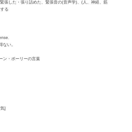
が)緊張した・張り詰めた、緊張音の(音声学)、(人、神経、筋
張する
ense.
得ない。
ーン・ポーリーの言葉
気]